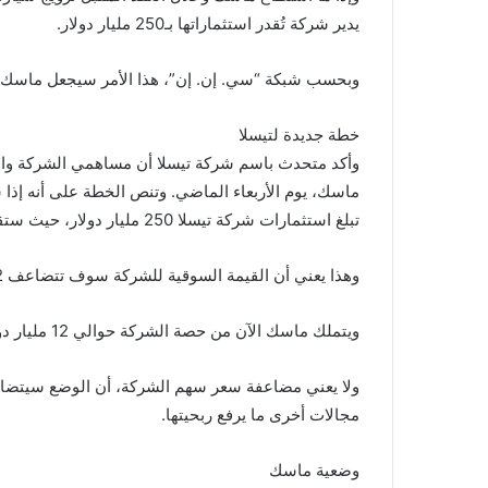
يدير شركة تُقدر استثماراتها بـ250 مليار دولار.
وبحسب شبكة “سي. إن. إن”، هذا الأمر سيجعل ماسك الرج
خطة جديدة لتيسلا
وأكد متحدث باسم شركة تيسلا أن مساهمي الشركة وافقو
تبلغ استثمارات شركة تيسلا 250 مليار دولار، حيث ستقفز من وضعها الحالي 54 مليار دولار.
وهذا يعني أن القيمة السوقية للشركة سوف تتضاعف 12 مرة خلال 10 سنوات، أي بحلول يناير/كانون الثاني 2028.
ويتملك ماسك الآن من حصة الشركة حوالي 12 مليار دولار.
ولا يعني مضاعفة سعر سهم الشركة، أن الوضع سيتضاعف 
مجالات أخرى ما يرفع ربحيتها.
وضعية ماسك