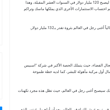
ويتوقع أن ينمو رأسمال ماسك في الشركة عشر مرات ليصبح 120 مليار دولار في السنوات العشر المقبلة، وهذا
تم احتساب الاستثمارات الأخرى الذي يملكها ماسك وتراكم
جل في العالم بثروة تقدر بـ132 مليار دولار.
ل الفضاء، حيث يتملك الحصة الأكبر في شركة “اسبيس
ي استعمار المريخ بحلول 2024 عبر إرسال أول مركبة مأهولة للبشر، كما لديه خطة طموحة
اسك سيصبح أغنى رجل في العالم، حيث تظل هذه مجرد تكهنات
ي تربع عرش الثراء في العالم، بعد أن أزاح بيل غيتس الذي