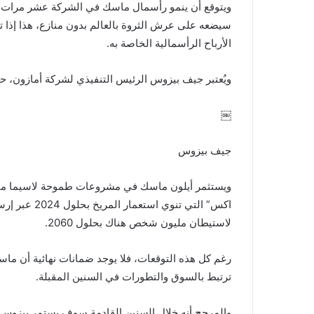
سيضعه على عرش الثروة بالعالم بدون منازع، هذا إذا 
الأرباح الرأسمالية الخاصة به.
ويُعتبر جيف بيزوس الرئيس التنفيذي لشركة أمازون، حالياً أغنى ر
￼
جيف بيزوس
ويستثمر أيلون ماسك في مشروعات طموحة لاسيما مجا
اكس” التي تنو
لاستيطان مليون شخص هناك بحلول 2060.
رغم كل هذه التوقعات، فلا يوجد ضمانات نهائية أن م
ترتبط بالسوق والتطورات في السنين المقبلة.
والمرجح أنه خلال السنين القادمة سوف يستمر بيزوس ف