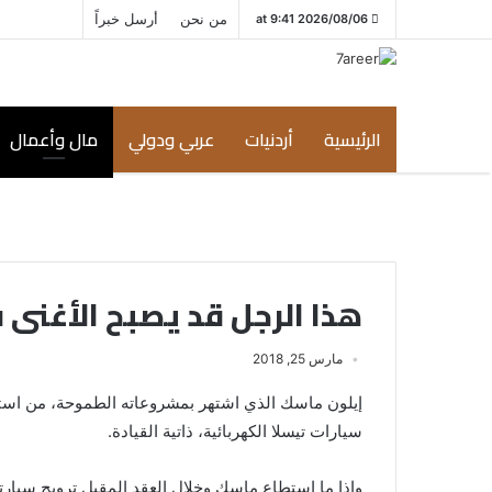
من نحن
أرسل خبراً
2026/08/06 at 9:41
الرئيسية
أردنيات
عربي ودولي
مال وأعمال
هذا الرجل قد يصبح الأغنى ف
مارس 25, 2018
إيلون ماسك الذي اشتهر بمشروعاته الطموحة، من استعما
سيارات تيسلا الكهربائية، ذاتية القيادة.
وإذا ما استطاع ماسك وخلال العقد المقبل ترويج سيار