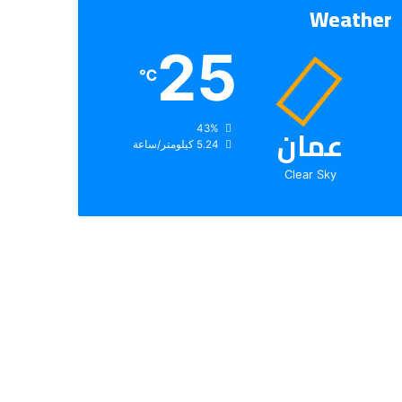
Weather
25
℃
عمان
الرطوبة:
43%
الرياح:
5.24 كيلومتر/ساعة
Clear Sky