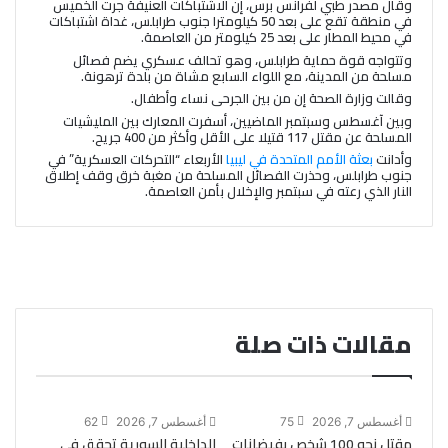
وقال مصدر طبي لفرانس برس، إن الاشتباكات العنيفة جرت الخميس
في منطقة تقع على بعد 50 كيلومترا جنوب طرابلس، غداة اشتباكات
في محيط المطار على بعد 25 كيلومتر من العاصمة.
وتتواجه قوة حماية طرابلس، وهو تحالف عسكري يضم فصائل
مسلحة من المدينة، مع اللواء السابع مشاة من بلدة ترهونة.
وقالت وزارة الصحة إن من بين الجرحى نساء وأطفال.
وبين آغسطس وسبتمبر الماضيين، أسفرت المعارك بين المليشيات
المسلحة عن مقتل 117 قتيلا على الأقل وأكثر من 400 جريح.
وأدانت
بعثة الأمم المتحدة في ليبيا
الأربعاء “التحركات العسكرية” في
جنوب طرابلس، وحذرت الفصائل المسلحة من مغبة خرق وقف إطلاق
النار الذي رعته في سبتمبر والإخلال بأمن العاصمة.
مقالات ذات صلة
أغسطس 7, 2026
75
أغسطس 7, 2026
62
مقتل نحو 100 شخص بفيضانات
الداخلية السورية تحقق في