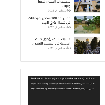
معسكرات الحسين للعمل
والبناء
أغسطس 7, 2026
مقتل نحو 100 شخص بفيضانات
في شمال شرق الهند
أغسطس 7, 2026
عشرات الآلاف يؤدون صلاة
الجمعة في المسجد الأقصى
أغسطس 7, 2026
مشغل
Media error: Format(s) not supported or source(s) not found
الفيديو
تحميل الملف: https://7areer.com/wp-content/uploads/2019/02/voda2018.mp4?_=1
تحميل الملف: http://7areer.com/wp-content/uploads/2019/02/voda2018.mp4?_=1