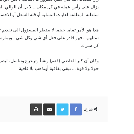
يزال على رأس عمله في كل مكان… لا بل أن الوالي الع
سلطته المطلقة لغايات التسلية أو قلة الشغل أو الاحساس
هذا هو الأمر تماما حينما لا يضطر المسؤول الى تقديم ت
تمثلهم… فهو قادر على فعل أي شي وكل شي ، ويمارس أف
كل شيء.
وكان أن كبر القاضي (فقم) ونشأ وترعرع وتناسل، ليصي
حولا ولا قوة … تبقى بقافية أوتذهب بلا قافية .
Facebook
Twitter
مشاركة
طباعة
عبر
شارك
البريد