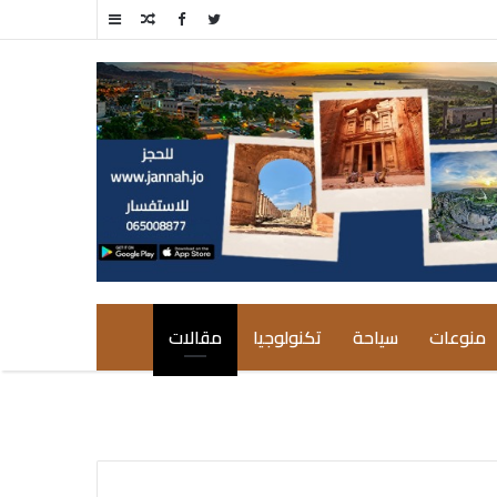
مقال
إضافة
عشوائي
عمود
جانبي
منوعات
سياحة
تكنولوجيا
مقالات