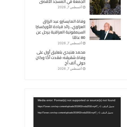
الجمعة في المسجد الأقصى
أغسطس 7, 2026
وفاة المايسترو عبد الرزاق
العزاوي.. رائد قيادة الأوركسترا
السيمفونية العراقية يرحل عن
80 عامًا
أغسطس 7, 2026
محمد هنيدي بتعليق أول على
وفاة شقيقه: فقدت أخًا وكان
حولي ألف أخ
أغسطس 7, 2026
مشغل
Media error: Format(s) not supported or source(s) not found
الفيديو
تحميل الملف: https://7areer.com/wp-content/uploads/2019/02/voda2018.mp4?_=1
تحميل الملف: http://7areer.com/wp-content/uploads/2019/02/voda2018.mp4?_=1