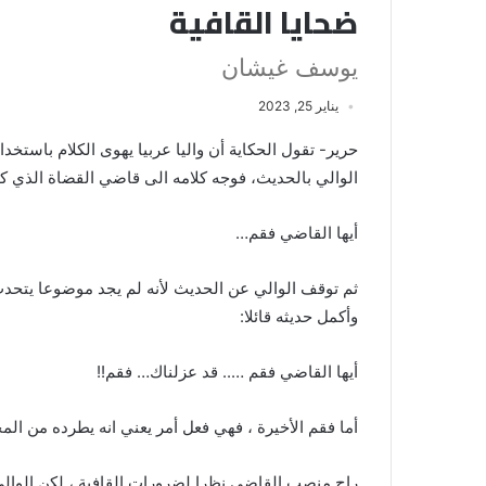
ضحايا القافية
يوسف غيشان
يناير 25, 2023
حرير- تقول الحكاية أن واليا عربيا يهوى الكلام باس
الوالي بالحديث، فوجه كلامه الى قاضي القضاة الذي ك
أيها القاضي فقم…
ثم توقف الوالي عن الحديث لأنه لم يجد موضوعا يتحدث
وأكمل حديثه قائلا:
أيها القاضي فقم ….. قد عزلناك… فقم!!
أما فقم الأخيرة ، فهي فعل أمر يعني انه يطرده من ال
راح منصب القاضي نظرا لضرورات القافية ، لكن الوالي