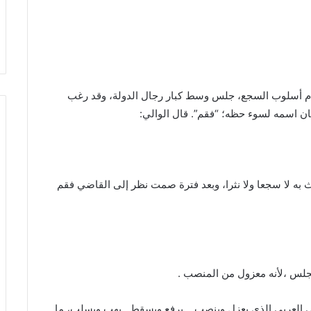
تخدام أسلوب السجع، جلس وسط كبار رجال الدولة، وقد رغب
ان اسمه لسوء حظه؛ “فقم”. قال الوالي:
 به لا سجعا ولا نثرا، وبعد فترة صمت نظر إلى القاضي فقم
مجلس ،لأنه معزول من المنصب .
 العربي الذي يعزل وينصب .. يرفع ويسقط.. يهب ويسلب، ما