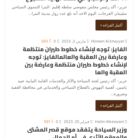
حرير- أكد رئيس مجلس مفوضي سلطة إقليم البترا التنموي السياحي
سليمان الفرجات، اليوم الاحد أنه بلغ عدد زوار مدينة البترا…
أكمل القراءة »
Nisreen Al.khayyat
مارس 3, 2023
0
593
الفايز: توجه لإنشاء خطوط طيران منتظمة
وعارضة بين العقبة والعالمالفايز: توجه
لإنشاء خطوط طيران منتظمة وعارضة بين
العقبة والعا
حرير- أكد رئيس لجنة السياحة والآثار والخدمات العامة النيابية عبيد
ياسين، أهمية النهوض بالقطاع السياحي والخدماتي في محافظة العقبة
وضرورة…
أكمل القراءة »
Hatim Alkeswani
فبراير 25, 2023
0
591
وزير السياحة يتفقد موقع قصر المشتى
والموقع الأثري في أم الجمال