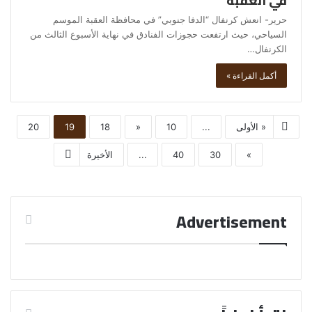
في العقبة
حرير- انعش كرنفال “الدفا جنوبي” في محافظة العقبة الموسم
السياحي، حيث ارتفعت حجوزات الفنادق في نهاية الأسبوع الثالث من
الكرنفال…
أكمل القراءة »
« الأولى
...
10
«
18
19
20
»
30
40
...
الأخيرة
Advertisement