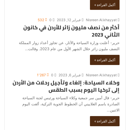
أكمل القراءة »
Nisreen Al.khayyat
فبراير 12, 2023
0
532
أكثر من نصف مليون زائر للأردن في كانون
الثاني 2023
حرير- أعلنت وزارة السياحة والآثار، عن تجاوز أعداد زوار المملكة
النصف مليون زائر خلال الشهر الأول من عام 2023. وقالت…
أكمل القراءة »
Nisreen Al.khayyat
فبراير 6, 2023
0
1٬267
وكلاء السياحة: إلغاء وتأجيل رحلات من الأردن
إلى تركيا اليوم بسبب الطقس
حرير- قال أمين سر جمعية وكلاء السياحة ورئيس لجنة السياحة
الصادرة باسم الغلاييني أن الخطوط الجوية التركية، ألغت اليوم
الاثنين…
أكمل القراءة »