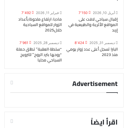
أبريل 10, 2026
7٬150
فبراير 11, 2026
7٬492
إقبال سياحي لافت على
مادبا: ارتفاع ملحوظ بأعداد
المواقع الأثرية والطبيعية في
الزوار للمواقع السياحية
إربد
خلال2025
ديسمبر 31, 2025
8٬424
ديسمبر 28, 2025
7٬961
البترا تسجل أعلى عدد زوار يومي
“سلطة العقبة” تطلق حملة
منذ 2023
“روحها بترد الروح” للترويج
السياحي محليا
Advertisement
اقرأ ايضاً