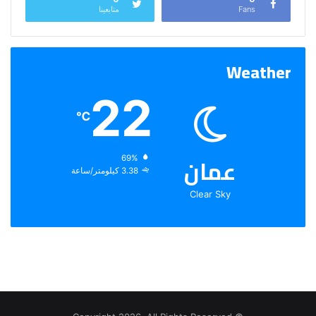
Fans
متابعينا
Weather
22
℃
عمان
الرطوبة:
69%
الرياح:
3.38 كيلومتر/ساعة
Clear Sky