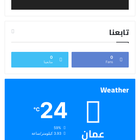
تابعنا
0
0
Fans
متابعينا
Weather
24
℃
عمان
الرطوبة:
59%
الرياح:
3.93 كيلومتر/ساعة