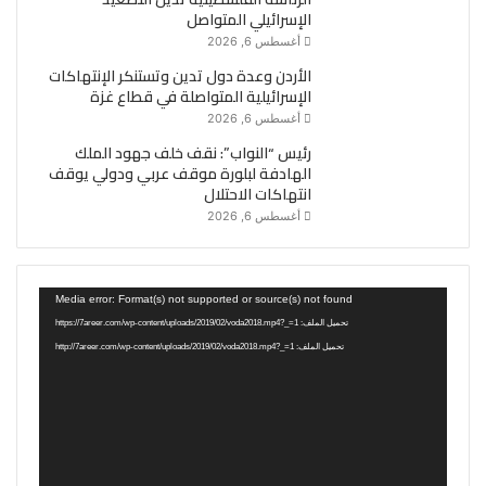
الإسرائيلي المتواصل
أغسطس 6, 2026
الأردن وعدة دول تدين وتستنكر الإنتهاكات
الإسرائيلية المتواصلة في قطاع غزة
أغسطس 6, 2026
رئيس “النواب”: نقف خلف جهود الملك
الهادفة لبلورة موقف عربي ودولي يوقف
انتهاكات الاحتلال
أغسطس 6, 2026
مشغل
Media error: Format(s) not supported or source(s) not found
الفيديو
تحميل الملف: https://7areer.com/wp-content/uploads/2019/02/voda2018.mp4?_=1
تحميل الملف: http://7areer.com/wp-content/uploads/2019/02/voda2018.mp4?_=1