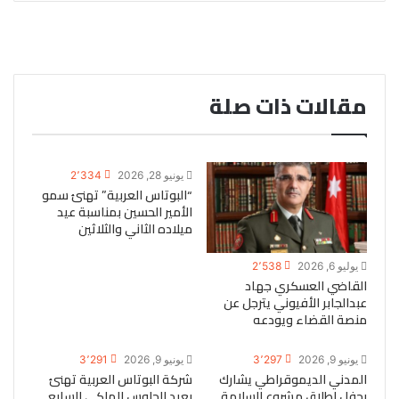
مقالات ذات صلة
يونيو 28, 2026
2٬334
“البوتاس العربية” تهنئ سمو
الأمير الحسين بمناسبة عيد
ميلاده الثاني والثلاثين
يوليو 6, 2026
2٬538
القاضي العسكري جهاد
عبدالجابر الأفيوني يترجل عن
منصة القضاء ويودعه
يونيو 9, 2026
3٬297
يونيو 9, 2026
3٬291
المدني الديموقراطي يشارك
شركة البوتاس العربية تهنئ
بحفل إطلاق مشروع السلامة
بعيد الجلوس الملكي السابع