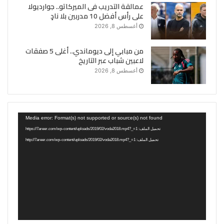
عمالقة التدريب فى الميركاتو.. جوارديولا
على رأس أفضل 10 مدربين بلا نادٍ
أغسطس 8, 2026
من مبابي إلى ديوماندي.. أغلى 5 صفقات
لاعبين شباب عبر التاريخ
أغسطس 8, 2026
مشغل
Media error: Format(s) not supported or source(s) not found
الفيديو
تحميل الملف: https://7areer.com/wp-content/uploads/2019/02/voda2018.mp4?_=1
تحميل الملف: http://7areer.com/wp-content/uploads/2019/02/voda2018.mp4?_=1