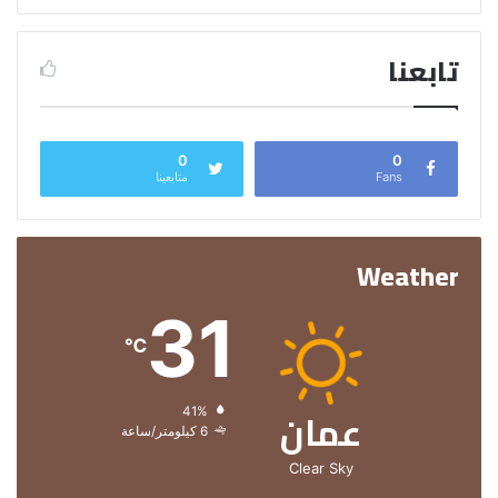
تابعنا
0
0
Fans
متابعينا
Weather
31
℃
عمان
الرطوبة:
41%
الرياح:
6 كيلومتر/ساعة
Clear Sky