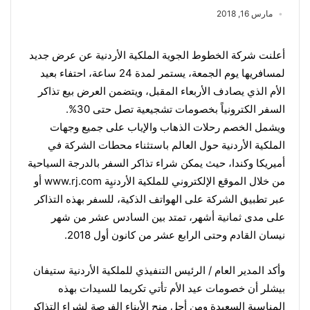
مارس 16, 2018
أعلنت شركة الخطوط الجوية الملكية الأردنية عن عرض جديد
لمسافريها
يوم الجمعة،
يستمر لمدة 24 ساعة، احتفاء بعيد
الأم الذي يصادف
الأربعاء
المقبل، ويتضمن العرض بيع تذاكر
السفر الكترونياً بخصومات تشجيعية تصل حتى 30%.
ويشمل الخصم رحلات الذهاب والإياب على جميع وجهات
الملكية الأردنية حول العالم باستثناء محطات الشركة في
أميريكا وكندا، حيث يمكن شراء تذاكر السفر بالدرجة السياحية
من خلال الموقع الإلكتروني للملكية الأردنيِة
www.rj.com
أو
عبر تطبيق الشركة على الهواتف الذكية، للسفر بهذه التذاكر
على مدى ثمانية أشهر، تمتد بين
السادس عشر من شهر
نيسان
القادم وحتى الرابع عشر من كانون أول 2018.
وأكد المدير العام / الرئيس التنفيذي للملكية الأردنية ستيفان
بيشلر أن خصومات عيد الأم تأتي تكريما للسيدات بهذه
المناسبة السعيدة ومن أجل منح الأبناء الفرصة لشراء التذاكر