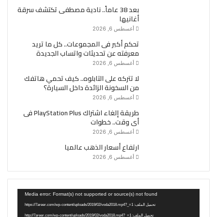
بعد 38 عاماً.. نادية مصطفى تكتشف سرقة
أغانيها
أغسطس 6, 2026
تحكم أكبر فى المجموعات.. كل ما تريد
معرفته عن تحديثات واتساب الجديدة
أغسطس 6, 2026
لا تتركه على التابلوه.. كيف تحمي هاتفك
من السخونة الزائدة داخل السيارة؟
أغسطس 6, 2026
طريقة إلغاء اشتراك PlayStation Plus فى
أى وقت.. خطوات
أغسطس 6, 2026
ارتفاع أسعار الذهب عالميا
أغسطس 6, 2026
مشغل
Media error: Format(s) not supported or source(s) not found
الفيديو
تحميل الملف: https://7areer.com/wp-content/uploads/2019/02/voda2018.mp4?_=1
تحميل الملف: http://7areer.com/wp-content/uploads/2019/02/voda2018.mp4?_=1