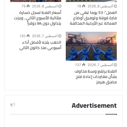
أغسطس 8, 2026
78
أغسطس 8, 2026
79
العمل”: 53 يوما تبقى من
أسعار النفط تسجل خسارة
فترة قوننة وتوفيق أوضاع
متتالية للأسبوع الثاني.. وبرنت
العمالة غير الأردنية المخالفة
يتداول دون 84 دولاراً
أغسطس 7, 2026
120
الذهب يتجه لأفضل أداء
أسبوعي منذ كانون الثاني
أغسطس 7, 2026
137
النفط يرتفع وسط مخاوف
بشأن مقترحات إعادة فتح
مضيق هرمز
Advertisement