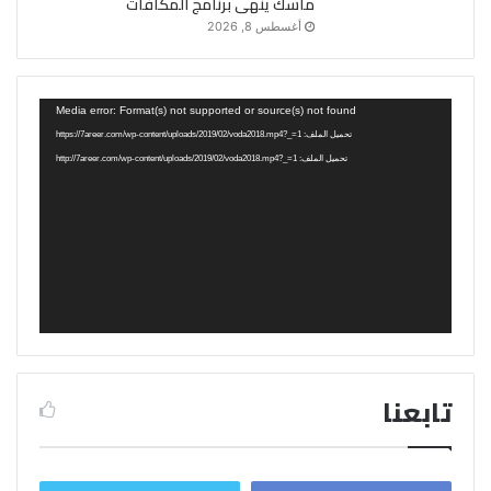
ماسك ينهى برنامج المكافآت
أغسطس 8, 2026
مشغل
Media error: Format(s) not supported or source(s) not found
الفيديو
تحميل الملف: https://7areer.com/wp-content/uploads/2019/02/voda2018.mp4?_=1
تحميل الملف: http://7areer.com/wp-content/uploads/2019/02/voda2018.mp4?_=1
تابعنا