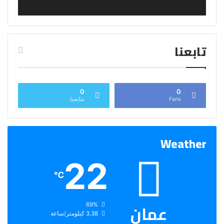
تابعنا
0
0
Fans
متابعينا
Weather
22
℃
عمان
الرطوبة:
69%
الرياح:
3.38 كيلومتر/ساعة