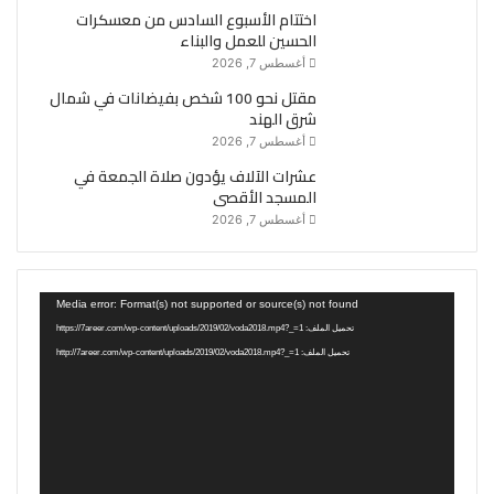
اختتام الأسبوع السادس من معسكرات
الحسين للعمل والبناء
أغسطس 7, 2026
مقتل نحو 100 شخص بفيضانات في شمال
شرق الهند
أغسطس 7, 2026
عشرات الآلاف يؤدون صلاة الجمعة في
المسجد الأقصى
أغسطس 7, 2026
مشغل
Media error: Format(s) not supported or source(s) not found
الفيديو
تحميل الملف: https://7areer.com/wp-content/uploads/2019/02/voda2018.mp4?_=1
تحميل الملف: http://7areer.com/wp-content/uploads/2019/02/voda2018.mp4?_=1