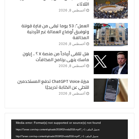
الثلاثاء
أغسطس 8, 2026
العمل”: 53 يوما تبقى من فترة قوننة
وتوفيق أوضاع العمالة غير الأردنية
المخالفة
أغسطس 8, 2026
هل تتلقى أرباحاً من منصة X ؟ .. إيلون
ماسك ينهى برنامج المكافآت
أغسطس 8, 2026
ميزة ChatGPT Voice تدفع المستخدمين
للتخلي عن الكتابة تدريجيًا
أغسطس 8, 2026
مشغل
Media error: Format(s) not supported or source(s) not found
الفيديو
تحميل الملف: https://7areer.com/wp-content/uploads/2019/02/voda2018.mp4?_=1
تحميل الملف: http://7areer.com/wp-content/uploads/2019/02/voda2018.mp4?_=1