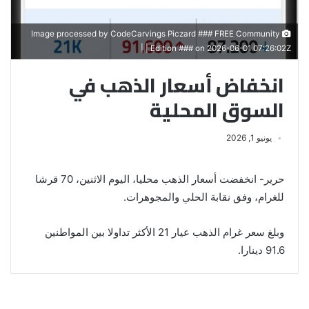
Image processed by CodeCarvings Piczard ### FREE Community
Edition ### on 2026-06-01 07:26:02Z | |
انخفاض أسعار الذهب في
السوق المحلية
يونيو 1, 2026
حرير- انخفضت أسعار الذهب محليا، اليوم الاثنين، 70 قرشا
للغرام، وفق نقابة الحلي والمجوهرات.
وبلغ سعر غرام الذهب عيار 21 الأكثر تداولا بين المواطنين
91.6 دينارا.