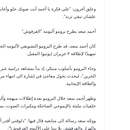
وعلق آخرون: “على فكرة يا أحمد أنت صوتك حلو وأغان
علشان تبقى ترند”.
أحمد سعد يطرح برومو ألبومه “الفرفوش”
كان أحمد سعد، قد طرح البرومو التشويقي لألبومه الجديد
تمهيدًا لإطلاقه ٣ حزيران (يونيو) المقبل.
وجاء البرومو بأسلوب مبتكر، إذ بدأ بمشاهد درامية عبر
الحزين”، ليحدث تحول مفاجئ في إشارة الى انتهاء مرحل
والطاقة الإيجابية.
وظهر أحمد سعد خلال البرومو بعدة إطلالات مبهجة وألو
خلفيات مليئة بالإيموجي الضاحكة ومكبرات الصوت، بما 
ووجّه سعد رسالة الى متابعيه قال فيها: “دلوقتي أقدر أق
والهزار والفرفشة.. يلا بينا على الألبوم الفرفوش!”.