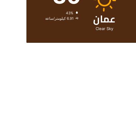
عمان
الرطوبة:
43%
الرياح:
6.91 كيلومتر/ساعة
Clear Sky