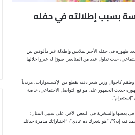
ة بسبب إطلالته في حفله
عد ظهوره في حفله الأخير بملابس وإطلالة غير مألوفين بين
جتماعي، حيث تداول عدد من المتابعين صورًا له عبروا خلالها
 وطقم كاجوال وزين شعر ذقنه بقطع من الإكسسوارات، مرتدياً
ظهوره حديث الجمهور على مواقع التواصل الاجتماعي، خاصة
“إنستغرام”.
في بعضها والسخرية في البعض الآخر، على سبيل المثال:
أحمد فيه إيه؟”، “هو شعرك ده عادي”، “اختياراتك مدمرة حياتك