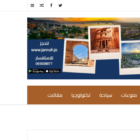
مقال
إضافة
عشوائي
عمود
جانبي
منوعات
سياحة
تكنولوجيا
مقالات