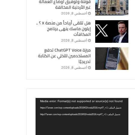
قوننة وتوفيق أوضاع العمالة
غير الأردنية المخالفة
أغسطس 8, 2026
هل تتلقى أرباحاً من منصة X ؟ ..
إيلون ماسك ينهى برنامج
المكافآت
أغسطس 8, 2026
ميزة ChatGPT Voice تدفع
المستخدمين للتخلي عن الكتابة
تدريجيًا
أغسطس 8, 2026
مشغل
Media error: Format(s) not supported or source(s) not found
الفيديو
تحميل الملف: https://7areer.com/wp-content/uploads/2019/02/voda2018.mp4?_=1
تحميل الملف: http://7areer.com/wp-content/uploads/2019/02/voda2018.mp4?_=1