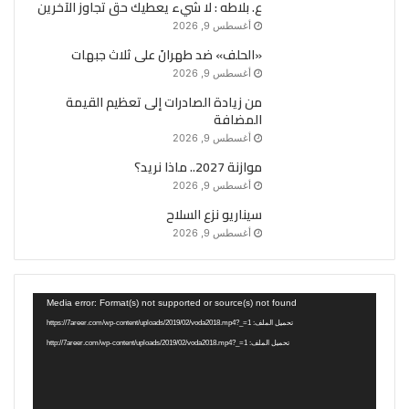
ع. بلاطه : لا شيء يعطيك حق تجاوز الآخرين
أغسطس 9, 2026
«الحلف» ضد طهرانَ على ثلاث جبهات
أغسطس 9, 2026
من زيادة الصادرات إلى تعظيم القيمة
المضافة
أغسطس 9, 2026
موازنة 2027.. ماذا نريد؟
أغسطس 9, 2026
سيناريو نزع السلاح
أغسطس 9, 2026
مشغل
Media error: Format(s) not supported or source(s) not found
الفيديو
تحميل الملف: https://7areer.com/wp-content/uploads/2019/02/voda2018.mp4?_=1
تحميل الملف: http://7areer.com/wp-content/uploads/2019/02/voda2018.mp4?_=1