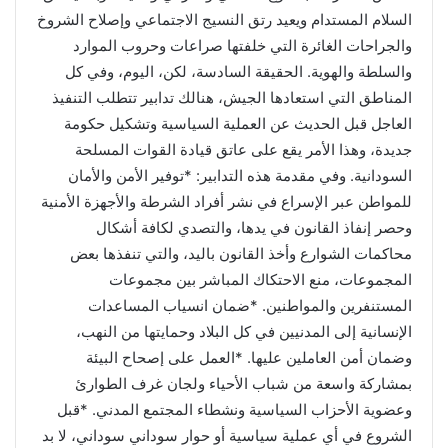
السلام المستدام ويعيد رتق النسيج الاجتماعي وإصلاح الشروخ
والجراحات الغائرة التي خلفتها صراعات وحروب الموارد
والسلطة والهوية. الحقيقة السادسة، لكن، اليوم، وفي كل
المناطق التي استعادها الجيش، هنالك تدابير تتطلب التنفيذ
العاجل قبل الحديث عن العملية السياسية وتشكيل حكومة
جديدة، وهذا الأمر يقع على عاتق قيادة القوات المسلحة
السودانية. وفي مقدمة هذه التدابير: *توفير الأمن والأمان
للمواطن عبر الإسراع في نشر أفراد الشرطة والأجهزة الأمنية
وحصر إنفاذ القانون في يدها، والتصدي لكافة أشكال
محاكمات الشوارع وأخذ القانون باليد، والتي تنفذها بعض
المجموعات، منع الاحتكاك المباشر بين مجموعات
المستنفرين والمواطنين. *ضمان انسياب المساعدات
الإنسانية إلى المدنيين في كل البلاد وحمايتها من النهب،
وضمان أمن العاملين عليها. *العمل على إصحاح البيئة
بمشاركة واسعة من شباب الأحياء ولجان غرف الطوارئ
وعضوية الأحزاب السياسية ونشطاء المجتمع المدني. *قبل
الشروع في أي عملية سياسية أو حوار سوداني سوداني، لا بد