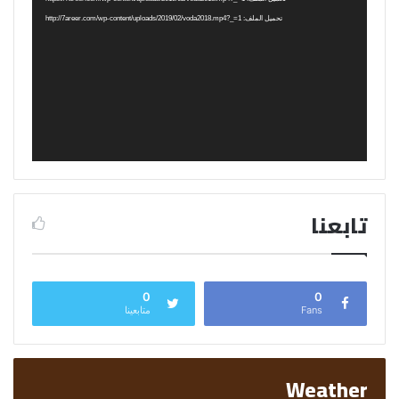
تحميل الملف: http://7areer.com/wp-content/uploads/2019/02/voda2018.mp4?_=1
تابعنا
0
0
Fans
متابعينا
Weather