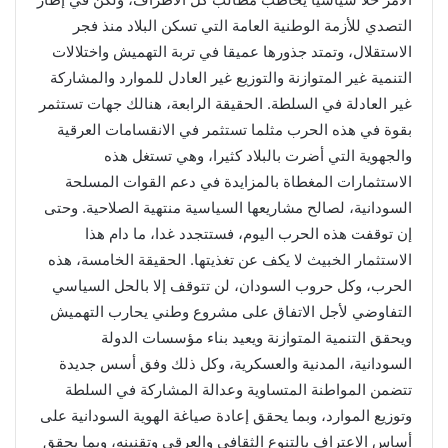
التصدي للأزمة الوطنية العامة التي تسكن البلاد منذ فجر
الاستقلال، وتمتد جذورها عميقا في تربة التهميش واختلالات
التنمية غير المتوازنة والتوزيع غير العادل للموارد والمشاركة
غير العادلة في السلطة. الحقيقة الرابعة، هنالك جهات تستثمر
بقوة في هذه الحرب مثلما تستثمر في الانقسامات العرقية
والجهوية التي أضرت بالبلاد كثيرا، وهي تستغل هذه
الاستثمارات المغطاة بالمزايدة في دعم القوات المسلحة
السودانية، لصالح مشاريعها السياسية منتهية الصلاحية. وحتى
إن توقفت هذه الحرب اليوم، فستتجدد غدا، ما دام هذا
الاستثمار الخبيث لا يكف عن تغذيتها. الحقيقة الخامسة، هذه
الحرب، وكل حروب السودان، لن تتوقف إلا بالحل السياسي
التفاوضي لأجل الاتفاق على مشروع وطني يحارب التهميش
ويحقق التنمية المتوازنة ويعيد بناء مؤسسات الدولة
السودانية، المدنية والعسكرية، وكل ذلك وفق أسس جديدة
تتضمن المواطنة المتساوية وعدالة المشاركة في السلطة
وتوزيع الموارد، وبما يحقق إعادة صياغة الهوية السودانية على
أساس الاعتراف بالتنوع الثقافي والعرقي وتقنينه، وبما يحقق