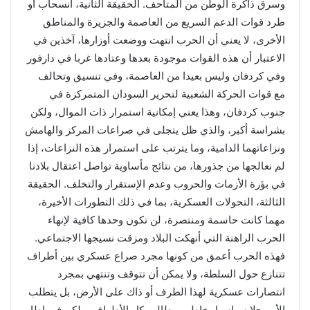
وسرق ذاكرة الوطن من المتاحف. الحقيقة الثانية، انسحاب أو
طرد قوات الدعم السريع من العاصمة والجزيرة والمناطق
الأخرى، لا يعني أن الحرب انتهت ووضعت أوزارها، آخذين في
الاعتبار أن هذه القوات موجودة بعدها وعتادها غربا في دارفور
وفي كردفان وليس بعيدا من العاصمة، وفي تنسيق وتحالف
مع قوات الحركة الشعبية لتحرير السودان المتمركزة في
جنوب كردفان، وهذا يعني إمكانية استمرار ذات الموال، ولكن
بشراسة أكبر، والذي ظل يتجلى في صراعات المركز والهامش
ونزاعاتهما الدامية، وما يترتب على استمرار هذه النزاعات، إذا
لم نعالجها من جذورها، من نتائج مأساوية تواصل اعتقال بلادنا
في بؤرة الأزمات والحروب وعدم الإستقرار والتخلف. الحقيقة
الثالثة، التحولات العسكرية، بما في ذلك التطورات الأخيرة،
مهما كانت حاسمة ومنتصرة، لن تكون وحدها كافية لإنهاء
الحرب الراهنة التي أنهكت البلاد ومزقت نسيجها الاجتماعي.
فهذه الحرب أعمق من كونها مجرد صراع عسكري بين أطراف
تتنازع حول السلطة، ولا يمكن أن تتوقف وتنتهي بمجرد
انتصارات عسكرية لهذا الطرف أو ذاك على الأرض، بل يتطلب
الأمر حلا سياسيا يخاطب مطالب كل الأطراف، ولكن في إطار