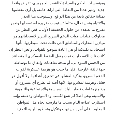
ومؤسسات الحكم والسيادة كالقصر الجمهوري، تفرض واقعا
جديدا وتثير عددا من النقاط التي أراها هامة، بل أرى معظمها
بمثابة حقائق نابعة من هذا الواقع، وتستوجب منا الحذر
والانتباه ونحن نحلل، مثلما تستوجب ضرورة استصحابها ونحن
نقترح ما نعتقده من حلول. الحقيقة الأولى، غض النظر عن
محاولات قيادات قوات الدعم السريع التبرير لانسحاباتهم من
ميادين المعارك والمناطق التي ظلت تحت سيطرتها، بأنها
انسحابات تكتيكية أو هي إعادة تموضع للقوات، وغض النظر إن
كانت تلك الانسحابات تمت بفعل الضغط العسكري المتصاعد
من الجيش السوداني، أو نتيجة تفاهمات وإتفاق ما بوساطة
جهة ثالثة، خارجية، فإن ما حدث هو هزيمة عسكرية لقوات
الدعم السريع، وتأكيد لفشلها في تحقيق أهدافها. ولا أقول هو
فشل وهزيمة لمشروعها، لأنها أصلا لم تطرح أي مشروع أو
برنامج يخاطب قضايا البلد السياسية والاجتماعية والتنموية
والأمنية، وهي أصلا لم تسع لكسب ود المواطن ودعمه، وإنما
استثارت عداءه التام بسبب ما مارسته تجاه هذا المواطن
المغلوب على أمره من نهب وتنكيل وتحطيم للبنية التحتية