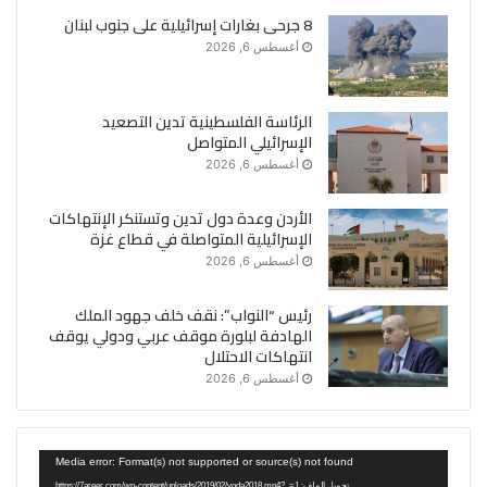
8 جرحى بغارات إسرائيلية على جنوب لبنان
أغسطس 6, 2026
الرئاسة الفلسطينية تدين التصعيد
الإسرائيلي المتواصل
أغسطس 6, 2026
الأردن وعدة دول تدين وتستنكر الإنتهاكات
الإسرائيلية المتواصلة في قطاع غزة
أغسطس 6, 2026
رئيس “النواب”: نقف خلف جهود الملك
الهادفة لبلورة موقف عربي ودولي يوقف
انتهاكات الاحتلال
أغسطس 6, 2026
مشغل
Media error: Format(s) not supported or source(s) not found
الفيديو
تحميل الملف: https://7areer.com/wp-content/uploads/2019/02/voda2018.mp4?_=1