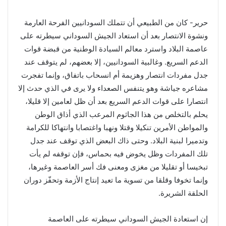
حرير- كان من الطبيعي أن تتملك السودانيين الفرحة العارمة
ونشوة الانتصار بعد أن استعاد الجيش السوداني سيطرته على
عاصمة البلاد واسترد معالم السيادة الوطنية من قبضة قوات
الدعم السريع. وغالبية السودانيين، إلا بعضهم، لم يتوقف عند
جدل مفردات انتصار وهزيمة أم انسحاب باتفاق، وإنما تفجرت
مشاعره جياشة وهو يتنفس الصعداء ولا يرى في الذي حدث إلا
انتصارا على قوات الدعم السريع بعد أن ظل لعامين إلا قليلا،
يحلم بالتخلص من هذا الجاثوم المرعب الذي أذاق الوطن
والمواطن الأمرين تنكيلا وقتلا ونهبا واغتصابا وانتهاكا للكرامة
وتدميرا لبنية البلاد. وحتى ذاك البعض الذي توقف عند جدل
تلك المفردات وظل يخوض فيه بحماس، فإن توقفه لم يأت
تبخيسا أو تقليلا من مغزى ومعنى فك أسر العاصمة وغيرها،
وإنما تخوفا وقلقا من تسوية ما تعيد إنتاج الأزمة وتحفّز دوران
الحلقة الشريرة.
إن استعادة الجيش السوداني سيطرته على العاصمة