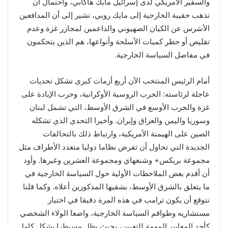
والسفير الأمريكي لدى إسرائيل مايك هاكابي، واحتمال أن
تذهب حقيبة الخارجية إلى مايك روبي، تشير إلى أن المدافعين
الأشرس عن الكيان الصهيوني والداعمين لمجازر غزة وعدم
تقليص أو حظر كميات الأسلحة وأنواعها، هم الذين يتحكمون
في مفاصل السياسة الخارجية.
أمام الرئيس المنتخب الآن أربع أزمات كبرى تشكل تحديات
عاجلة لرئاسته: الحرب الروسية الأوكرانية، وحرب الإبادة على
غزة والحرب الأوسع في الشرق الأوسط، التي تشمل لبنان
وسوريا واليمن والعراق وإيران. وأخيرا التحدي الذي تشكله
الصين على الهيمنة الأمريكية، وارتباط ذلك بالتحالفات
الجديدة التي تحاول أن تفرض نظاما دوليا متعدد الأطراف مثل
مجموعة بريكس+ وشنغهاي ومجموعة العشرين وغيرها. وأود
أن أقدم بعض الملاحظات الأولية حول السياسة الخارجية في
ما يتعلق بالشرق الأوسط، بشقيها المذكورين أعلاه. وكما قلنا
نتوقع أن يكون ترامب في هذه المرة دقيقا في اختيار
مستشاريه وطواقم السياسة الخارجية، واضعا الولاء الشخصي
كأحد المعايير المهمة للتعيين، بحيث يظل مسيطرا بشكل كامل