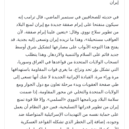
إيران
في حديثه للصحافيين في سبتمبر الماضي، قال ترامب إنه
سيكون منفتحا على إبرام صفقة جديدة مع إيران لمنع البلاد
من تطوير سلاح نووي. وقال: «يتعين علينا إبرام صفقة، لأن
العواقب مستحيلة»، وهذا ما تريده إيران وتسعى إليه بجدية. قد
يفتح هذا التوجه الأبواب على مصارعها لتشكيل شرق أوسط
جديد قائم على السلام والتنمية والازدهار. وهذا يتطلب
انسحاب الولايات المتحدة من قواعدها في العراق وسوريا،
التي تشكل بؤر تحد ونزاع، ما يغري قوات المقاومة باستهدافها
مرة وراء مرة. القيادة الإيرانية الجديدة لا شك أنها تسعى إلى
طي صفحة العقوبات وبدء مرحلة تعاون مع دول الجوار ومع
الولايات المتحدة والتخلي عن محور المقاومة، إذا ضمنت
سلامة البلاد وبرنامجها النووي «السلمي». وإلا فلا قوة تمنع
إيران من تطوير قدراتها التسليحية، فمن حق النظام أن يعمل
على حماية نفسه من التهديدات الإسرائيلية المتواصلة ضد
وجوده، إضافة إلى الخطر الذي تشكله القواعد العسكرية