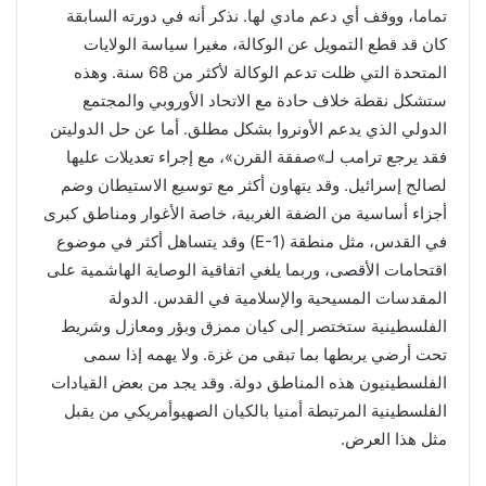
تماما، ووقف أي دعم مادي لها. نذكر أنه في دورته السابقة
كان قد قطع التمويل عن الوكالة، مغيرا سياسة الولايات
المتحدة التي ظلت تدعم الوكالة لأكثر من 68 سنة. وهذه
ستشكل نقطة خلاف حادة مع الاتحاد الأوروبي والمجتمع
الدولي الذي يدعم الأونروا بشكل مطلق. أما عن حل الدوليتن
فقد يرجع ترامب لـ»صفقة القرن»، مع إجراء تعديلات عليها
لصالح إسرائيل. وقد يتهاون أكثر مع توسيع الاستيطان وضم
أجزاء أساسية من الضفة الغربية، خاصة الأغوار ومناطق كبرى
في القدس، مثل منطقة (E-1) وقد يتساهل أكثر في موضوع
اقتحامات الأقصى، وربما يلغي اتفاقية الوصاية الهاشمية على
المقدسات المسيحية والإسلامية في القدس. الدولة
الفلسطينية ستختصر إلى كيان ممزق وبؤر ومعازل وشريط
تحت أرضي يربطها بما تبقى من غزة. ولا يهمه إذا سمى
الفلسطينيون هذه المناطق دولة. وقد يجد من بعض القيادات
الفلسطينية المرتبطة أمنيا بالكيان الصهيوأمريكي من يقبل
مثل هذا العرض.