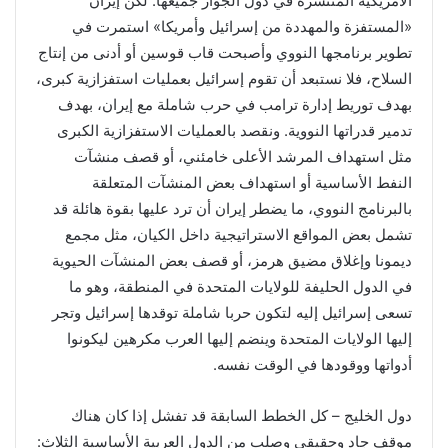
الأمريكية المنتشرة في دول الجوار جميعها. لكن إيران
«المستفزة والمهددة من إسرائيل وأمريكا» استمرت في
تطوير برنامجها النووي وأصبحت قاب قوسين أو أدنى من إنتاج
السلاح، فلا نستبعد أن تقوم إسرائيل بعمليات استفزازية كبرى،
بهدف توريط إدارة ترامب في حرب شاملة مع إيران، بهدف
تدمير قدراتها النووية. ونقصد بالعمليات الاستفزازية الكبرى
مثل استهداف المرشد الأعلى خامئني، أو قصف منشآت
النفط الأساسية أو استهداف بعض المنشآت المتعلقة
بالبرنامج النووي، ما يضطر إيران أن ترد عليها بقوة هائلة قد
تشمل بعض المواقع الاستراتيجية داخل الكيان، مثل مجمع
ديمونا وإغلاق مضيق هرمز، أو قصف بعض المنشآت الحيوية
في الدول الحليفة للولايات المتحدة في المنطقة، وهو ما
تسعى إسرائيل إليه لتكون حربا شاملة توقدها إسرائيل وتجر
إليها الولايات المتحدة وينضم إليها العرب مكرهين ليكونوا
أدواتها ووقودها في الوقت نفسه.
دول الخليج – كل الخطط السابقة قد تفشل إذا كان هناك
موقف جاد وحقيقي وصلب من الدول العربية الأساسية الثلاث: