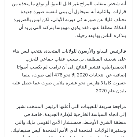
أنه شخص متقلب المزاج غير قابل للتنبؤ، أو توقع ما يتخذه من
قرارات. والثانية أنه سيحاول أن يبني لنفسه صورة جديدة
تختلف قليلا عن صورته في دورته الأولى، لكن ليس بالضرورة
انفكاكا مطلقا عنها، فقد يكون مهووسا بتركته التي يريد أن
يتذكره الناس بها بعد رحيله.
فالرئيس السابع والأربعون للولايات المتحدة، ينتخب ليس بناء
على شعبيته المطلقة، بل بسبب عقاب جماعي للحزب
الديمقراطي، فتشير النتائج إلى أن ترامب لم يكسب أصواتا
إضافية عن انتخابات 2020 إلا نحو 476 ألف صوت، بينما
خسرت كامالا هاريس نحو عشرة ملايين صوت عما حصل عليه
بايدن عام 2020.
مراجعة سريعة للتعيينات التي أعلنها الرئيس المنتخب تشير
إلى اتجاه السياسة الخارجية للإدارة الجديدة، خاصة في
منطقة الشرق الأوسط، فمستشار الأمن القومي مايك والتز،
وسفيرة الولايات المتحدة لدى الأمم المتحدة أليس ستيفانيك،