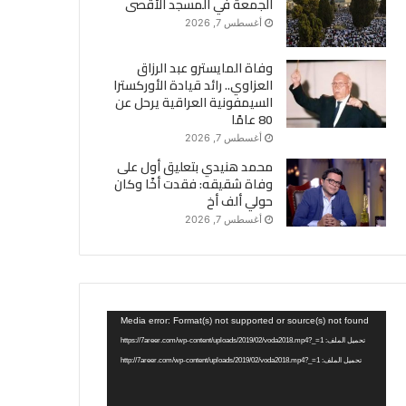
الجمعة في المسجد الأقصى
أغسطس 7, 2026
وفاة المايسترو عبد الرزاق
العزاوي.. رائد قيادة الأوركسترا
السيمفونية العراقية يرحل عن
80 عامًا
أغسطس 7, 2026
محمد هنيدي بتعليق أول على
وفاة شقيقه: فقدت أخًا وكان
حولي ألف أخ
أغسطس 7, 2026
مشغل
Media error: Format(s) not supported or source(s) not found
الفيديو
تحميل الملف: https://7areer.com/wp-content/uploads/2019/02/voda2018.mp4?_=1
تحميل الملف: http://7areer.com/wp-content/uploads/2019/02/voda2018.mp4?_=1