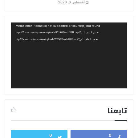
أغسطس 6, 2026
مشغل
Media error: Format(s) not supported or source(s) not found
الفيديو
تحميل الملف: https://7areer.com/wp-content/uploads/2019/02/voda2018.mp4?_=1
تحميل الملف: http://7areer.com/wp-content/uploads/2019/02/voda2018.mp4?_=1
تابعنا
0
0