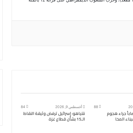
88
أغسطس 9, 2026
84
ى و35 مصاباً جراء هجوم
نتنياهو: إسرائيل ترفض وثيقة النقاط
ناء المخا
الـ15 بشأن قطاع غزة