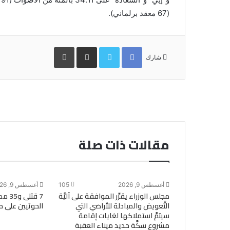
(67 معقد برلماني).
Facebook
Twitter
مشاركة
طباعة
عبر
شارك
البريد
مقالات ذات صلة
أغسطس 9, 2026
105
أغسطس 9, 2026
مجلس الوزراء يقرِّر الموافقة على آليَّة
7 قتل
التَّعويض والمبادلة للأراضي التي
الحوثيين على مي
سيتمَّ استملاكها لغايات إقامة
مشروع سكَّة حديد ميناء العقبة