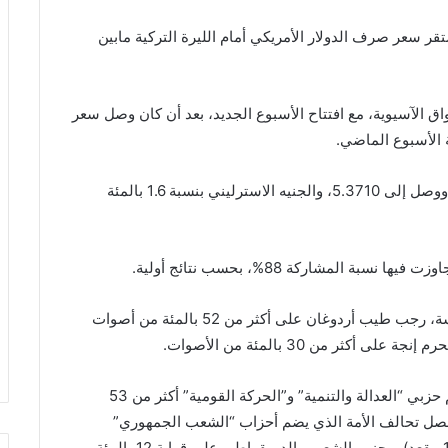
استقر سعر صرف الدولار الأمريكي أمام الليرة التركية مابين
نسبة تقارب 2 بالمئة في الأسواق الآسيوية، مع افتتاح الأسبوع الجديد، بعد أن كان وصل سعر
وبنفس الشكل، سجل اليورو انخفاضًا بنسبة 1.5 بالمئة ووصل إلى 5.3710، والجنيه الاسترليني بنسبة 1.6 بالمئة
 المشاركة 88%، بحسب نتائج أولية.
وأظهرت النتائج، حصول مرشح “تحالف الشعب” للرئاسة، رجب طيب أردوغان على أكثر من 52 بالمئة من أصوات
ر من 30 بالمئة من الأصوات.
وفي انتخابات البرلمان، حصد تحالف الشعب الذي يضم حزبي “العدالة والتنمية” و”الحركة القومية” أكثر من 53
3 من أصل 600 مقعد) ، فيما حصل تحالف الأمة الذي يضم أحزاب “الشعب الجمهوري”
و”إيي” و”السعادة” على 34.11 بالمئة من الأصوات (191 مقعد)، وحزب الشعوب الديمقراطي على قرابة 12 بالمئة