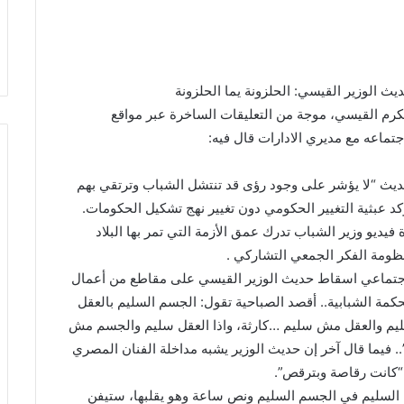
ث الوزير القيسي: الحلزونة يما الحلزونة
مكرم القيسي، موجة من التعليقات الساخرة عبر مواقع
جتماعه مع مديري الادارات قال فيه:
حديث “لا يؤشر على وجود رؤى قد تنتشل الشباب وترتقي بهم
كد عبثية التغيير الحكومي دون تغيير نهج تشكيل الحكومات.
ديو وزير الشباب تدرك عمق الأزمة التي تمر بها البلاد
نظومة الفكر الجمعي التشاركي .
الاجتماعي اسقاط حديث الوزير القيسي على مقاطع من أعمال
كمة الشبابية.. أقصد الصباحية تقول: الجسم السليم بالعقل
سليم والعقل مش سليم …كارثة، واذا العقل سليم والجسم مش
”.. فيما قال آخر إن حديث الوزير يشبه مداخلة الفنان المصري
كانت رقاصة وبترقص”.
قل السليم في الجسم السليم ونص ساعة وهو يقلبها، ستيفن