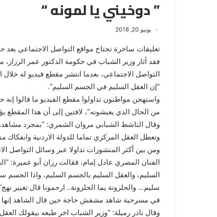
” دوخيني يا لمونه “
يونيو 20, 2018
تعليقات ساخرة تجتاح مواقع التواصل الاجتماعي بعد حدي
فقد أثار وزير الشباب في حكومة الدكتور عمر الرزاز، 
التواصل الاجتماعي، بعدما انتشر مقطع فيديو له خلال ا
“إن العقل السليم في الجسم السليم”.
واستهجن مواطنون تداولوا مقطع الفيديو ما قالوا إنه 
من الحال الذي يعيشونه”، لافتين إلى أن هذا المقطع يؤ
وقال الناشط الشبابي مروان الشمري: “بمجرد مشاهدة في
وتعطل العقل المركزي تماما للدولة الاردنية وانفكاك م
ومن بين أكثر المنشورات تداولا عبر وسائل التواصل 
الفنان المصري عادل إمام، فقالت رزان أبو عميرة: “الح
السليم، والعقل السليم بالجسم السليم، واذا الجسم 
سليم… والحلزونة يما الحلزونة.. ارحمونا قال تغيير نهج
في مسرحية شاهد مشفش حاجة حين قال الشاهد إنها “
وقال نادر رميلة: “وزير الشباب اخر طبعه بيقولك الع