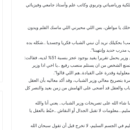
لكية ورياضياتي وتربوي وكاتب علم وأستاذ جامعي وفيزيائي
خلك يا مواطن، بس اللي محيرني اللي ماسك القلم ويدون
نصب! بحكيلك نريد أن نبني الشباب فكريا وجسديا ..شكله بده
تقريرا يفيد بوجود عجز بنسبة 51% لديه، فقالت:
تمنع الشخص من ان يستلم منصب رفيع ..يا اخي اذا وزير
لولية وقدرة على القيادة..هم اللي قالوا”.
شرة بتصريح معالي وزير الشباب، وقد أكد معاليه بأن العقل
شباب والعقل قد أضحى على الهامش من زمن بعيد والنصر كل
شاء الله على تصريحات وزير الشباب.. يعني أنا والله
…معلومات لا تقبل الجدال أو النقاش ..خبّط بالعقل يا
يم في الجسم السليم، لا تخرج قبل أن تقول سبحان الله