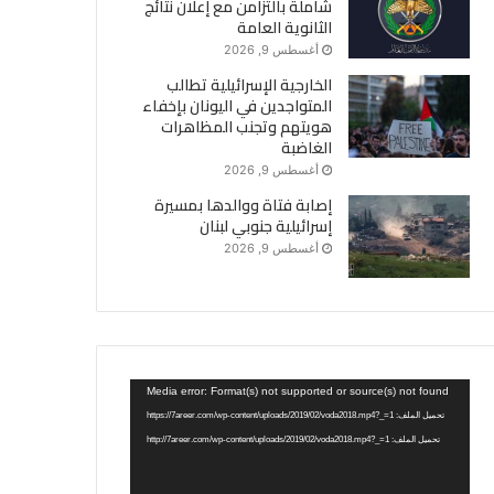
شاملة بالتزامن مع إعلان نتائج
الثانوية العامة
أغسطس 9, 2026
الخارجية الإسرائيلية تطالب
المتواجدين في اليونان بإخفاء
هويتهم وتجنب المظاهرات
الغاضبة
أغسطس 9, 2026
إصابة فتاة ووالدها بمسيرة
إسرائيلية جنوبي لبنان
أغسطس 9, 2026
مشغل
Media error: Format(s) not supported or source(s) not found
الفيديو
تحميل الملف: https://7areer.com/wp-content/uploads/2019/02/voda2018.mp4?_=1
تحميل الملف: http://7areer.com/wp-content/uploads/2019/02/voda2018.mp4?_=1