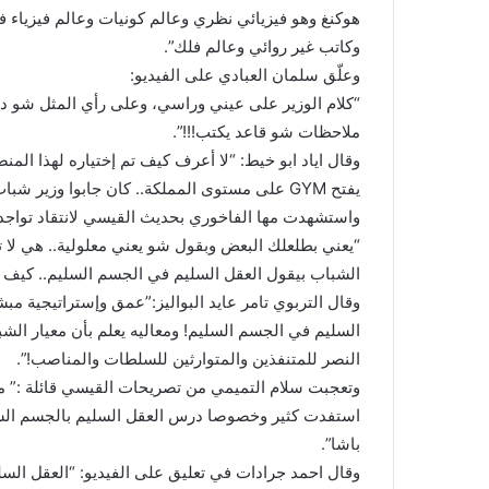
هوكنغ وهو فيزيائي نظري وعالم كونيات وعالم فيزياء ف
وكاتب غير روائي وعالم فلك”.
وعلّق سلمان العبادي على الفيديو:
“كلام الوزير على عيني وراسي، وعلى رأي المثل شو د
ملاحظات شو قاعد يكتب!!!”.
وقال اياد ابو خيط: “لا أعرف كيف تم إختياره لهذا الم
يفتح GYM على مستوى المملكة.. كان جابوا وزير شباب مدرب حديد وإنتهينا”.
واستشهدت مها الفاخوري بحديث القيسي لانتقاد تواجد وزير يحمل 
“يعني بطلعلك البعض وبقول شو يعني معلولية.. هي لا 
الشباب بيقول العقل السليم في الجسم السليم.. كيف مع
وقال التربوي تامر عايد البواليز:”عمق وإستراتيجية مب
السليم في الجسم السليم! ومعاليه يعلم بأن معيار ال
النصر للمتنفذين والمتوارثين للسلطات والمناصب!”.
وتعجبت سلام التميمي من تصريحات القيسي قائلة :” ما 
استفدت كثير وخصوصا درس العقل السليم بالجسم السليم
باشا”.
وقال احمد جرادات في تعليق على الفيديو: “العقل السل