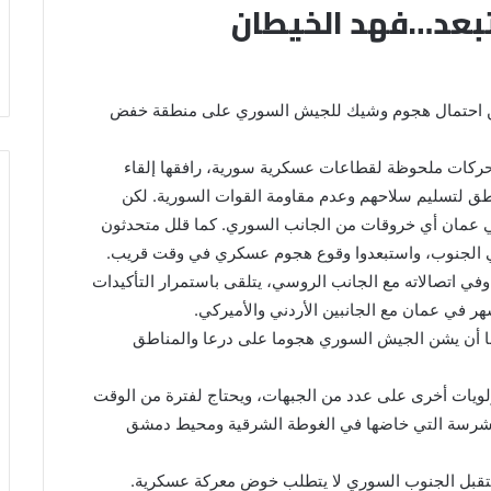
بعد…فهد الخيطان
 من احتمال هجوم وشيك للجيش السوري على منطقة خفض
حركات ملحوظة لقطاعات عسكرية سورية، رافقها إلقاء
ق لتسليم سلاحهم وعدم مقاومة القوات السورية. لكن
ي عمان أي خروقات من الجانب السوري. كما قلل متحدثون
الجنوب، واستبعدوا وقوع هجوم عسكري في وقت قريب.
وفي اتصالاته مع الجانب الروسي، يتلقى باستمرار التأكيدات
ر في عمان مع الجانبين الأردني والأميركي.
ا أن يشن الجيش السوري هجوما على درعا والمناطق
ويات أخرى على عدد من الجبهات، ويحتاج لفترة من الوقت
لشرسة التي خاضها في الغوطة الشرقية ومحيط دمشق
ستقبل الجنوب السوري لا يتطلب خوض معركة عسكرية.