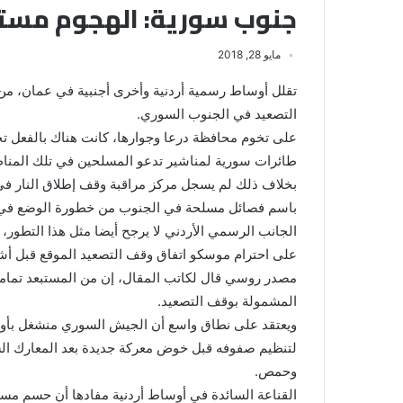
جنوب سورية: الهجوم مست
مايو 28, 2018
تقلل أوساط رسمية أردنية وأخرى أجنبية في عمان،
التصعيد في الجنوب السوري.
على تخوم محافظة درعا وجوارها، كانت هناك بالفعل ت
طائرات سورية لمناشير تدعو المسلحين في تلك المناط
بخلاف ذلك لم يسجل مركز مراقبة وقف إطلاق النار ف
باسم فصائل مسلحة في الجنوب من خطورة الوضع في 
الجانب الرسمي الأردني لا يرجح أيضا مثل هذا التطور، 
على احترام موسكو اتفاق وقف التصعيد الموقع قبل أشه
مصدر روسي قال لكاتب المقال، إن من المستبعد تمام
المشمولة بوقف التصعيد.
ويعتقد على نطاق واسع أن الجيش السوري منشغل بأول
لتنظيم صفوفه قبل خوض معركة جديدة بعد المعارك ا
وحمص.
القناعة السائدة في أوساط أردنية مفادها أن حسم م