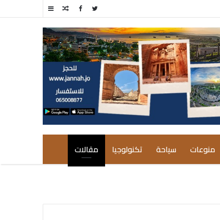
مقال
إضافة
عشوائي
عمود
جانبي
منوعات
سياحة
تكنولوجيا
مقالات