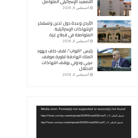
التصعيد الإسرائيلي المتواصل
أغسطس 6, 2026
الأردن وعدة دول تدين وتستنكر
الإنتهاكات الإسرائيلية
المتواصلة في قطاع غزة
أغسطس 6, 2026
رئيس “النواب”: نقف خلف جهود
الملك الهادفة لبلورة موقف
عربي ودولي يوقف انتهاكات
الاحتلال
أغسطس 6, 2026
مشغل
Media error: Format(s) not supported or source(s) not found
الفيديو
تحميل الملف: https://7areer.com/wp-content/uploads/2019/02/voda2018.mp4?_=1
تحميل الملف: http://7areer.com/wp-content/uploads/2019/02/voda2018.mp4?_=1