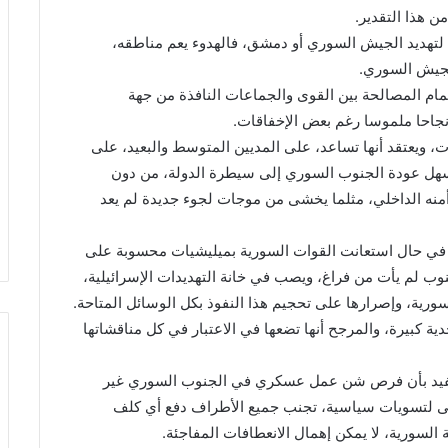
 هذا التقدير.
لتهديد الجيش السوري أو دمشق، فالهدوء يعم مناطقه،
لجيش السوري.
ام المصالحة بين القوى والجماعات النافذة من جهة
جاحا ملموسا رغم بعض الإخفاقات.
ت، ويعتقد أنها تساعد، على المديين المتوسط والبعيد، على
يسهل عودة الجنوب السوري إلى سيطرة الدولة، من دون
منه الداخلي، مثلما يخشى من موجات لجوء جديدة لم يعد
 في حال استعانت القوات السورية بميليشيات محسوبة على
ب لم يأت من فراغ، ويصب في خانة التهديدات الإسرائيلية،
ورية، وإصرارها على تحجيم هذا النفوذ بكل الوسائل المتاحة.
ة كبيرة، والمرجح أنها تضعها في الاعتبار في كل مناقشاتها
 تفيد بأن فرص شن عمل عسكري في الجنوب السوري غير
مضى لتسويات سياسية، تجنب جميع الأطراف دفع أي كلف
السورية، لا يمكن إهمال الانعطافات المفاجئة.