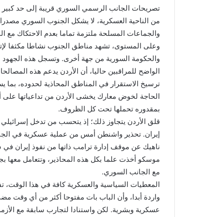
تصريحات الجانب الرسمي السوري قريبة إلى حد كبير من
من الناحية العسكرية، لا يشكل الجنوب السوري مصدرا 
والجماعات المسلحة ملتزمة تماما بعدم الاحتكاك مع ا
وعلى المستوى، تشهد مناطق الجنوب نشاطا مكثفا لإتم
والحكومة السورية من جهة أخرى. وتسجل هذه الجهود ن
الواضح للمراقبين حاليا، أن الأردن يدعم هذه المصالحا
ترسيخ الاستقرار في المناطق المحاذية لحدوده، بما 
الحاجة لخوض معارك يخشى الأردن من تداعياتها على أ
بمقدوره تحملها تحت كل الظروف.
قلق الأردن يتجاوز ذلك؛ إذ يتحسب من تدخل إسرائيلي
إيران. تحذير واشنطن أمس من عملية عسكرية في الجنو
ناهيك عن موقف إدارة ترامب ذاتها من نفوذ إيران في س
موسكو أخذت علما بكل هذه المحاذير، وتتعامل معها بجدي
مع الجانب السوري.
المعطيات السياسية والعسكرية كافة في هذا الوقت،
واردة أبدا، وأن الباب بات مفتوحا أكثر من أي وقت 
عسكرية وبشرية. لكن واستنادا لتجارب سابقة مع الأزمة 