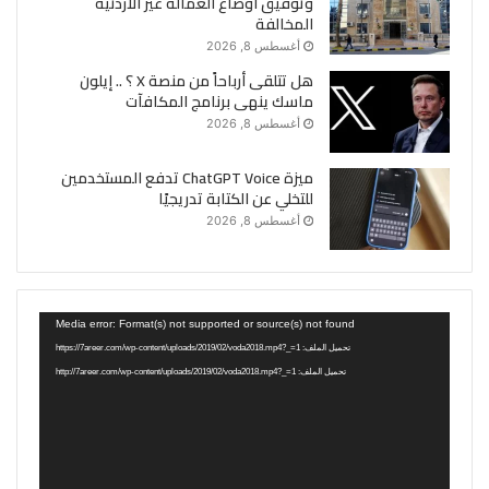
وتوفيق أوضاع العمالة غير الأردنية
المخالفة
أغسطس 8, 2026
هل تتلقى أرباحاً من منصة X ؟ .. إيلون
ماسك ينهى برنامج المكافآت
أغسطس 8, 2026
ميزة ChatGPT Voice تدفع المستخدمين
للتخلي عن الكتابة تدريجيًا
أغسطس 8, 2026
مشغل
Media error: Format(s) not supported or source(s) not found
الفيديو
تحميل الملف: https://7areer.com/wp-content/uploads/2019/02/voda2018.mp4?_=1
تحميل الملف: http://7areer.com/wp-content/uploads/2019/02/voda2018.mp4?_=1