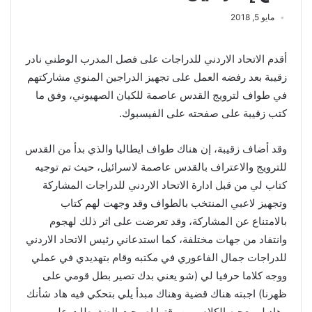
مايو 5, 2018
أقدم الاتحاد الاردني للدراجات على فصل المدرب الوطني نادر
زقيبة بعد رفضه العمل على تجهيز الدراجين المنوي مشاركتهم
في طواف لترويج القدس عاصمة للكيان الصهيوني، وفق ما
كتب زقيبة على صفحته على الفيسبوك.
وقد أضاف زقيبة، إن
هناك طواف ايطاليا والذي بدأ من القدس
للترويج والاعتراف بالقدس عاصمة لاسرائيل، حيث تم توجيه
كتاب لي من قبل ادارة الاتحاد الاردني للدراجات المشاركة
وتجهيز لاعبي المنتخب بالطواف وقد وجهت لهم كتاب
بالامتناع عن المشاركة، وقد تعرضت على اثر ذلك لهجوم
وانتفاد من جهات مختلفة، كما استدعاني رئيس الاتحاد الاردني
للدراجات جمال الفاعوري في مكتبه وقام بتهديدي في عملي
ووجه كلاما حرفيا لي (شو يعني بدك تصير بطل قومي على
ظهرنا) اجبته هناك قضية وهناك مبدأ يلي بتحكي فيه هاد شأنك
وهاد لم يعجبه الكلام ومن وقتها اصبحت الضغوطات علي