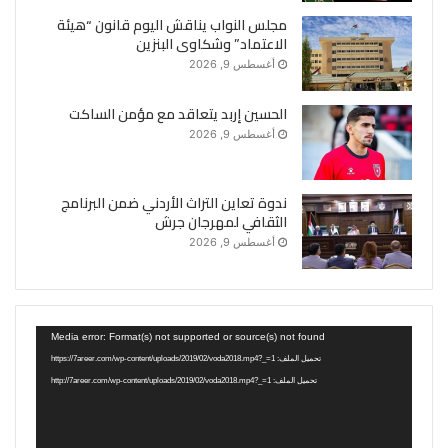
مجلس النواب يناقش اليوم قانون “هيئة
الاعتماد” وشكاوى البنزين
أغسطس 9, 2026
الحسين إربد يتعاقد مع مؤمن الساكت
أغسطس 9, 2026
ندوة تعاين التراث الأردني ضمن البرنامج
الثقافي لمهرجان جرش
أغسطس 9, 2026
مشغل
Media error: Format(s) not supported or source(s) not found
الفيديو
تحميل الملف: https://7areer.com/wp-content/uploads/2019/02/voda2018.mp4?_=1
تحميل الملف: http://7areer.com/wp-content/uploads/2019/02/voda2018.mp4?_=1