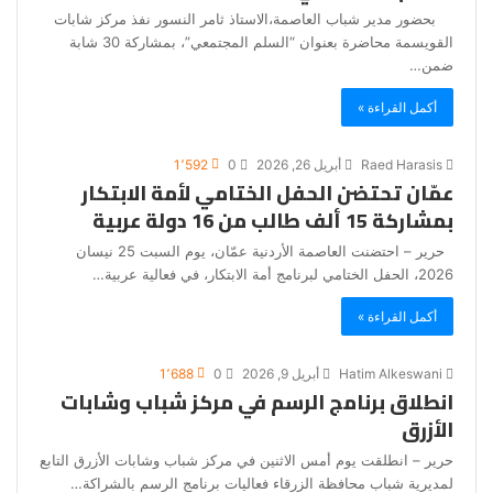
بحضور مدير شباب العاصمة،الاستاذ ثامر النسور نفذ مركز شابات
القويسمة محاضرة بعنوان “السلم المجتمعي”، بمشاركة 30 شابة
ضمن…
أكمل القراءة »
Raed Harasis
أبريل 26, 2026
0
1٬592
عمّان تحتضن الحفل الختامي لأمة الابتكار
بمشاركة 15 ألف طالب من 16 دولة عربية
حرير – احتضنت العاصمة الأردنية عمّان، يوم السبت 25 نيسان
2026، الحفل الختامي لبرنامج أمة الابتكار، في فعالية عربية…
أكمل القراءة »
Hatim Alkeswani
أبريل 9, 2026
0
1٬688
انطلاق برنامج الرسم في مركز شباب وشابات
الأزرق
حرير – انطلقت يوم أمس الاثنين في مركز شباب وشابات الأزرق التابع
لمديرية شباب محافظة الزرقاء فعاليات برنامج الرسم بالشراكة…