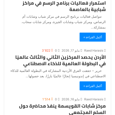
استمرار فعاليات برنامج الرسم في مراكز
شبابية بالعاصمة
تتواصل فعاليات برنامج الرسم في مركز شباب وشابات أم
الرصاص، ومركز شباب وشابات الجيزة، ومركز شابات سحاب،
بمشاركة…
أكمل القراءة »
Raed Harasis
مايو 17, 2026
0
3٬822
الأردن يحصد المركزين الثاني والثالث عالميًا
في البطولة العالمية للذكاء الاصطناعي
حرير – حققت الفرق الأردنية المشاركة في البطولة العالمية للذكاء
الاصطناعي في إندونيسيا إنجازًا عالميًا بارزًا، بعد حصولها…
أكمل القراءة »
Raed Harasis
مايو 16, 2026
0
1٬514
مركز شابات القويسمة ينفذ محاضرة حول
السلم المجتمعي