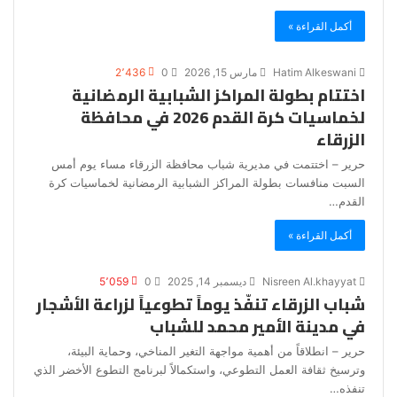
أكمل القراءة »
Hatim Alkeswani
مارس 15, 2026
0
2٬436
اختتام بطولة المراكز الشبابية الرمضانية
لخماسيات كرة القدم 2026 في محافظة
الزرقاء
حرير – اختتمت في مديرية شباب محافظة الزرقاء مساء يوم أمس
السبت منافسات بطولة المراكز الشبابية الرمضانية لخماسيات كرة
القدم…
أكمل القراءة »
Nisreen Al.khayyat
ديسمبر 14, 2025
0
5٬059
شباب الزرقاء تنفّذ يوماً تطوعياً لزراعة الأشجار
في مدينة الأمير محمد للشباب
حرير – انطلاقاً من أهمية مواجهة التغير المناخي، وحماية البيئة،
وترسيخ ثقافة العمل التطوعي، واستكمالاً لبرنامج التطوع الأخضر الذي
تنفذه…