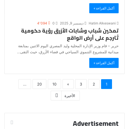
أكمل القراءة »
Hatim Alkeswani
ديسمبر 9, 2025
0
4٬094
تمكين شباب وشابات الأزرق رؤية حكومية
تُترجم على أرض الواقع
حرير – قام وزير الإدارة المحلية وليد المصري اليوم الاثنين بمتابعة
ميدانية للمشروع التنموي السياحي في قضاء الأزرق، حيث التقى…
أكمل القراءة »
...
20
10
»
3
2
1
الأخيرة
Advertisement