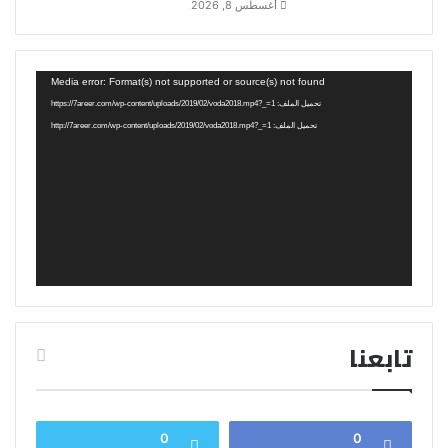
أغسطس 8, 2026
مشغل
Media error: Format(s) not supported or source(s) not found
الفيديو
تحميل الملف: https://7areer.com/wp-content/uploads/2019/02/voda2018.mp4?_=1
تحميل الملف: http://7areer.com/wp-content/uploads/2019/02/voda2018.mp4?_=1
تابعنا
0
0