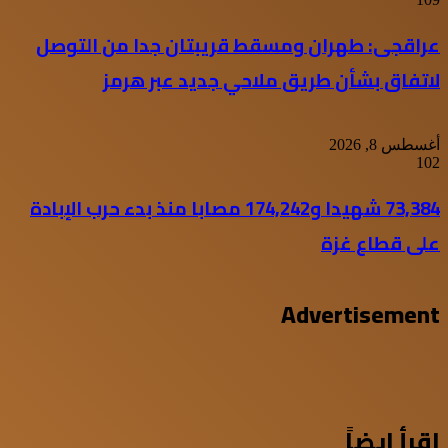
عراقجى: طهران ومسقط قريبتان جدا من التوصل
لاتفاق بشأن طريق ملاحي جديد عبر هرمز
أغسطس 8, 2026
102
73,384 شهيدا و174,242 مصابا منذ بدء حرب الإبادة
على قطاع غزة
Advertisement
اقرأ ايضاً