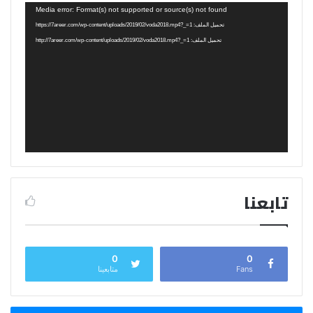
مشغل
Media error: Format(s) not supported or source(s) not found
الفيديو
تحميل الملف: https://7areer.com/wp-content/uploads/2019/02/voda2018.mp4?_=1
تحميل الملف: http://7areer.com/wp-content/uploads/2019/02/voda2018.mp4?_=1
تابعنا
0
0
Fans
متابعينا