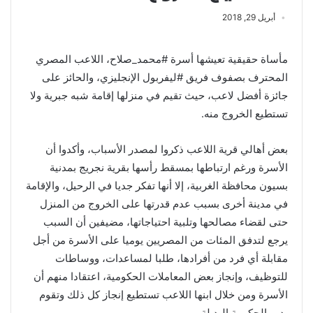
أبريل 29, 2018
مأساة حقيقية تعيشها أسرة #محمد_صلاح، اللاعب المصري
المحترف بصفوف فريق #ليفربول الإنجليزي، والحائز على
جائزة أفضل لاعب، حيث تقيم في منزلها إقامة شبه جبرية ولا
تستطيع الخروج منه.
بعض أهالي قرية اللاعب ذكروا لمصدر الأسباب، وأكدوا أن
الأسرة ورغم ارتباطها بمسقط رأسها بقرية نجريج بمدنية
بسيون محافظة الغربية، إلا أنها تفكر جديا في الرحيل، والإقامة
في مدينة أخرى بسبب عدم قدرتها على الخروج من المنزل
حتى لقضاء مصالحها وتلبية احتياجاتها، مضيفين أن السبب
يرجع لتدفق المئات من المصريين يوميا على الأسرة من أجل
مقابلة أي فرد من أفرادها، طلبا لمساعدات، ووساطات
للتوظيف، وإنجاز بعض المعاملات الحكومية، اعتقادا منهم أن
الأسرة ومن خلال ابنها اللاعب تستطيع إنجاز كل ذلك وتقوم
بدور الحكومة البديلة.