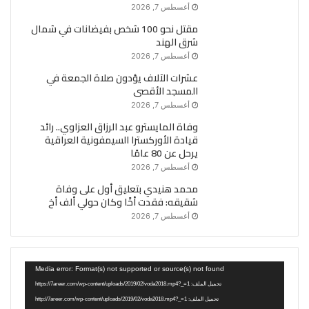
أغسطس 7, 2026
مقتل نحو 100 شخص بفيضانات في شمال
شرق الهند
أغسطس 7, 2026
عشرات الآلاف يؤدون صلاة الجمعة في
المسجد الأقصى
أغسطس 7, 2026
وفاة المايسترو عبد الرزاق العزاوي.. رائد
قيادة الأوركسترا السيمفونية العراقية
يرحل عن 80 عامًا
أغسطس 7, 2026
محمد هنيدي بتعليق أول على وفاة
شقيقه: فقدت أخًا وكان حولي ألف أخ
أغسطس 7, 2026
مشغل
Media error: Format(s) not supported or source(s) not found
الفيديو
تحميل الملف: https://7areer.com/wp-content/uploads/2019/02/voda2018.mp4?_=1
تحميل الملف: http://7areer.com/wp-content/uploads/2019/02/voda2018.mp4?_=1