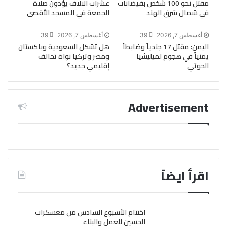
مقتل نحو 100 شخص بفيضانات
عشرات الآلاف يؤدون صلاة
في شمال شرق الهند
الجمعة في المسجد الأقصى
أغسطس 7, 2026
39
أغسطس 7, 2026
39
اليمن: مقتل 17 جندياً وضابطاً
هل تشكل السعودية وباكستان
يمنياً في هجوم لميليشيا
ومصر وتركيا نواة تحالف
الحوثي
إقليمي جديد؟
Advertisement
اقرأ ايضاً
اختتام الأسبوع السادس من معسكرات
الحسين للعمل والبناء