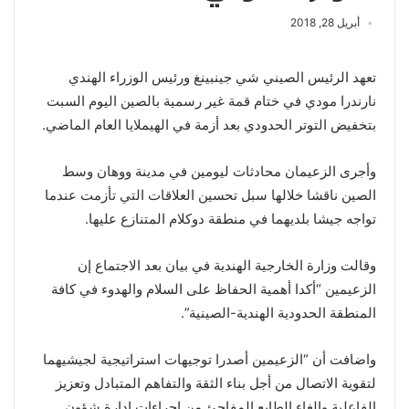
أبريل 28, 2018
تعهد الرئيس الصيني شي جينبينغ ورئيس الوزراء الهندي
نارندرا مودي في ختام قمة غير رسمية بالصين اليوم السبت
بتخفيض التوتر الحدودي بعد أزمة في الهيملايا العام الماضي.
وأجرى الزعيمان محادثات ليومين في مدينة ووهان وسط
الصين ناقشا خلالها سبل تحسين العلاقات التي تأزمت عندما
تواجه جيشا بلديهما في منطقة دوكلام المتنازع عليها.
وقالت وزارة الخارجية الهندية في بيان بعد الاجتماع إن
الزعيمين “أكدا أهمية الحفاظ على السلام والهدوء في كافة
المنطقة الحدودية الهندية-الصينية”.
واضافت أن “الزعيمين أصدرا توجيهات استراتيجية لجيشيهما
لتقوية الاتصال من أجل بناء الثقة والتفاهم المتبادل وتعزيز
الفاعلية والغاء الطابع المفاجئ من اجراءات ادارة شؤون