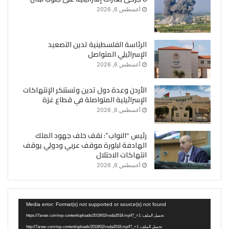
أغسطس 6, 2026
الرئاسة الفلسطينية تدين التصعيد
الإسرائيلي المتواصل
أغسطس 6, 2026
الأردن وعدة دول تدين وتستنكر الإنتهاكات
الإسرائيلية المتواصلة في قطاع غزة
أغسطس 6, 2026
رئيس “النواب”: نقف خلف جهود الملك
الهادفة لبلورة موقف عربي ودولي يوقف
انتهاكات الاحتلال
أغسطس 6, 2026
مشغل
Media error: Format(s) not supported or source(s) not found
الفيديو
تحميل الملف: https://7areer.com/wp-content/uploads/2019/02/voda2018.mp4?_=1
تحميل الملف: http://7areer.com/wp-content/uploads/2019/02/voda2018.mp4?_=1