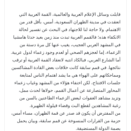
قابلت وسائل الإعلام العربية والعالمية، القمة العربية التي
انعقدت في مدينة الظهران السعودية، أمس، بأقل قدر من
الاهتمام. ولا حاجة لنا للاجتهاد في البحث عن تفسير لحالة
الانكفاء هذه؛ فالقمم العربية تبدت منذ زمن بعيد حدثا هامشيا
في المشهد العربي العجيب، يغيب عنها كل مرة دستة من
الزعماء، إما لعجزهم الصحي أو لعدم وجود زعماء لدول عربية.
أما الشارع العربي، فبالكاد انتبه لانعقاد القمة العربية أو ترقب
نتائجها. في قمم سابقة كانت خلافات بعض القادة المشاكسين
ومماحكاتهم على الهواء هي ما يشد اهتمام الناس لمتابعة
جلسات الافتتاح، لكن اختفاء هؤلاء من المشهد وغياب زعماء
المحاور المتصارعة عن أعمال القمم، حولاها لحدث ممل،
وتزيد مشاهد الغفوات لبعض الزعماء الطاعنين بالسن من
رغبة المشاهدين لقطع البث وقضاء قيلولة الظهيرة.
من المفترض أن يكون قد صدر عن قمة الظهران، مساء أمس،
حزمة من القرارات المنسوخة عن قمم سابقة، وبيان يحمل
بصمة الدولة المستضيفة.