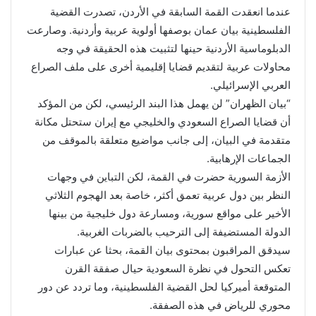
عندما انعقدت القمة السابقة في الأردن، تصدرت القضية
الفلسطينية بيان عمان بوصفها أولوية عربية وأردنية. وصارعت
الدبلوماسية الأردنية حينها لتثبيت هذه الحقيقة في وجه
محاولات عربية لتقديم قضايا إقليمية أخرى على ملف الصراع
العربي الإسرائيلي.
“بيان الظهران” لن يهمل هذا البند الرئيسي، لكن من المؤكد
أن قضايا الصراع السعودي والخليجي مع إيران ستحتل مكانة
متقدمة في البيان، إلى جانب مواضيع متعلقة بالموقف من
الجماعات الإرهابية.
الأزمة السورية حضرت في القمة، لكن التباين في وجهات
النظر بين دول عربية تعمق أكثر، خاصة بعد الهجوم الثلاثي
الأخير على مواقع سورية، ومسارعة دول خليجية من بينها
الدولة المستضيفة إلى الترحيب بالضربات الغربية.
سيدقق المراقبون بمحتوى بيان القمة، بحثا عن عبارات
تعكس التحول في نظرة السعودية حيال صفقة القرن
المتوقعة أميركيا لحل القضية الفلسطينية، وما تردد عن دور
محوري للرياض في هذه الصفقة.