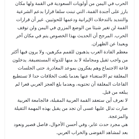
الحرب في اليمن من أولويات السعودية في القمة ولها مكان
بارز على أجندة القمة، التي تبنت سلفا قرارا بدعم الشرعية
والتنديد بالتدخلات الإيرانية ودعمها للحوثيين. غير أن قرارات
القمة لن تغير شيئا من الوضع المزري في اليمن ولن توقف
الحرب. المرجح أن الحديث بهذا الخصوص يتم في مكان آخر
وبعيدا عن الظهران.
معظم القادة العرب يذهبون للقمم مكرهين، ولا يرون فيها أكثر
من واجب ثقيل ومجاملة لا بد منها للدولة المستضيفة. يدخلون
قاعة الاجتماع وهم يفكرون بموعد المغادرة. حتى الجلسات
المغلقة تم الاستغناء عنها بعدما بلغت الخلافات حدا لا تستطيع
القاعات المغلقة أن تحتويه، وبعدما بلغ العجز العربي قعرا لم
يبلغه من قبل.
لا نعرف أين ستعقد القمة العربية المقبلة، فالجامعة العربية
صارت تدلل عليها عسى أن تجد من يقبل بهذه المهمة الثقيلة
والمزعجة.
هي مجرد حدث عابر، وفي أحسن الأحوال، فاصل قصير ونعود
بعد لمشاهد الفوضى والخراب العربي.