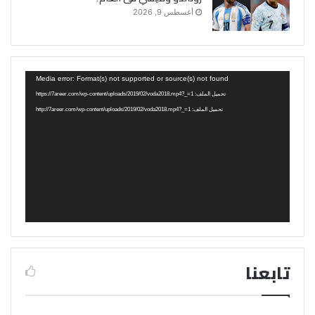
أغسطس 9, 2026
مشغل
Media error: Format(s) not supported or source(s) not found
الفيديو
تحميل الملف: https://7areer.com/wp-content/uploads/2019/02/voda2018.mp4?_=1
تحميل الملف: http://7areer.com/wp-content/uploads/2019/02/voda2018.mp4?_=1
تابعنا