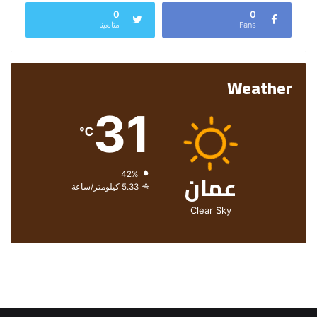
0
0
Fans
متابعينا
Weather
31
℃
عمان
الرطوبة:
42%
الرياح:
5.33 كيلومتر/ساعة
Clear Sky