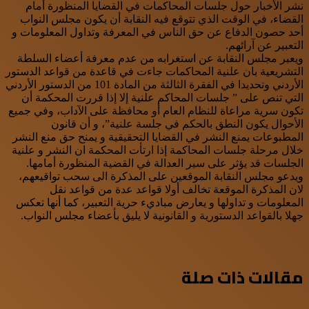
نشر الأخبار حول جلسات المحاكمات في القضايا المنظورة أمام
القضاء، في الوقت الذي تتوقع فيه النقابة أن يكون مجلس النواب
أحد حصون الدفاع عن حق الناس في المعرفة وتداول المعلومات و
التعبير عن آرائهم.
ويعبر مجلس النقابة عن استغرابه من عدم معرفة أعضاء السلطة
التشريعية بان علنية المحاكمات جاءت في قاعدة من قواعد الدستور
الأردني وتحديدا في الفقرة الثالثة من المادة 101 من الدستور الأردني
التي تنص على ” جلسات المحاكم علنية إلا إذا قررت المحكمة أن
تكون سرية مراعاة للنظام العام أو محافظة على الآداب، وفي جميع
الأحوال يكون النطق بالحكم في جلسة علنية”، و أن قانون
المطبوعات يمنع النشر في القضايا التحقيقية و يمنح حق منع النشر
خلال مرحلة جلسات المحاكمة إذا ارتأت المحكمة ان النشر و علنية
الجلسات قد يؤثر على سير العدالة في القضية المنظورة أمامها.
ويدعو مجلس النقابة الموقعين على المذكرة الى سحب تواقيعهم،
لان المذكرة الموقعة تخالف أولا قواعد عدة من قواعد نقل
المعلومات و تداولها و يعارض مباديء حرية التعبير، كما أنها تعكس
جهلا بالقواعد الدستورية و القانونية لا يليق بأعضاء مجلس النواب.
مقالات ذات صلة