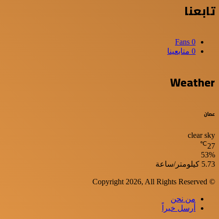
تابعنا
Fans
0
0
متابعينا
Weather
عمان
clear sky
℃
27
53%
الرطوبة:
الرياح:
5.73 كيلومتر/ساعة
© Copyright 2026, All Rights Reserved
من نحن
أرسل خبراً