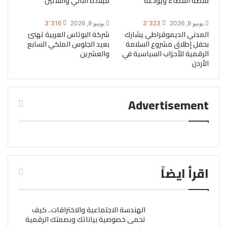
منصة القضاء ويودعه
ميلاده الثاني والثلاثين
يونيو 9, 2026
3٬323
يونيو 9, 2026
3٬316
المدني الديموقراطي يشارك
شركة البوتاس العربية تهنئ
بحفل إطلاق مشروع السلامة
بعيد الجلوس الملكي السابع
الرقمية للأحزاب السياسية في
والعشرين
الأردن
Advertisement
اقرأ ايضاً
الهندسة الاجتماعية والاختراقات.. كيف
تحمى خصوصية بياناتك وبصمتك الرقمية