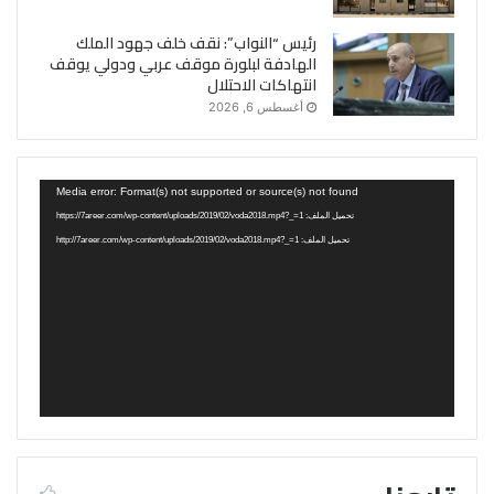
رئيس “النواب”: نقف خلف جهود الملك
الهادفة لبلورة موقف عربي ودولي يوقف
انتهاكات الاحتلال
أغسطس 6, 2026
مشغل
Media error: Format(s) not supported or source(s) not found
الفيديو
تحميل الملف: https://7areer.com/wp-content/uploads/2019/02/voda2018.mp4?_=1
تحميل الملف: http://7areer.com/wp-content/uploads/2019/02/voda2018.mp4?_=1