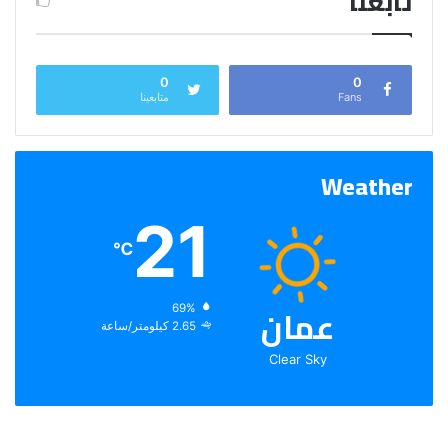
تابعنا
0
0
Fans
متابعينا
Weather
21
℃
عمان
الرطوبة:
69%
الرياح:
2.65 كيلومتر/ساعة
Clear Sky