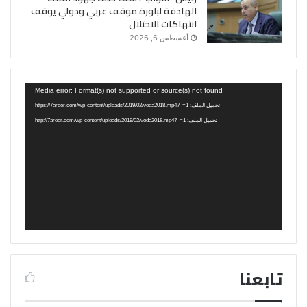
الهادفة لبلورة موقف عربي ودولي يوقف
انتهاكات الاحتلال
أغسطس 6, 2026
مشغل
Media error: Format(s) not supported or source(s) not found
الفيديو
تحميل الملف: https://7areer.com/wp-content/uploads/2019/02/voda2018.mp4?_=1
تحميل الملف: http://7areer.com/wp-content/uploads/2019/02/voda2018.mp4?_=1
تابعنا