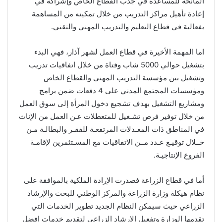
المانحة للمساعدة في جذب القطاع الخاص وإشراكه في
إعادة تأهيل مراكز التدريب من خلال تمكينه من المساهمة
بفعالية في قطاع التعليم والتدريب المهني والتقني.
اما المهمة الأخيرة في قطاع العمل لشهر آذار، فهي البدء
بتشغيل حوالي 5000 شاب وفتاة من خلال اتفاقيات تدريب
وتشغيل بين مؤسسة التدريب المهني والقطاع الخاص
ومؤسسات المجتمع المدني على 4 دفعات ضمن برامج
ومشاريع التشغيل بهدف تشجيع دخول المرأة إلى سوق العمل
من خلال توفير فرص تشـغيل للمتعطلات عـن العمل من الإناث
في المناطق ذات المعـدلات المرتفعـة للفقـر والبطالـة مـن
خــلال توقيـع عـدد مــن الاتفاقيات مع المسـتثمرين لإقامـة
الفروع الإنتاجيـة.
أما في قطاع الزراعة فصدرت الإرادة الملكية بالموافقة على
نظام هيكلة وزارة الزراعة والمركز الوطني للبحث والإرشاد
الزراعي حيث سيمكن النظام الجديد تطوير الخدمات التي
تقدمها الوزارة وتفعيل الارشاد الزراعي لتقديم خدمات افضل