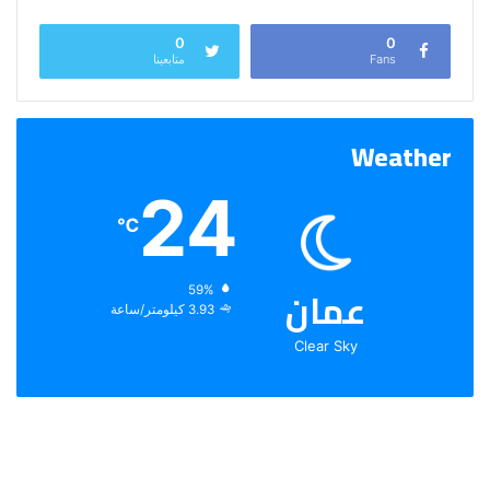
0
0
Fans
متابعينا
Weather
24
℃
عمان
الرطوبة:
59%
الرياح:
3.93 كيلومتر/ساعة
Clear Sky