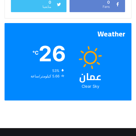
0
0
Fans
متابعينا
Weather
26
℃
عمان
الرطوبة:
53%
الرياح:
5.66 كيلومتر/ساعة
Clear Sky