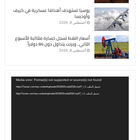
روسيا تستهدف أهدافا عسكرية في كييف
وأوديسا
أغسطس 8, 2026
أسعار النفط تسجل خسارة متتالية للأسبوع
الثاني.. وبرنت يتداول دون 84 دولاراً
أغسطس 8, 2026
مشغل
Media error: Format(s) not supported or source(s) not found
الفيديو
تحميل الملف: https://7areer.com/wp-content/uploads/2019/02/voda2018.mp4?_=1
تحميل الملف: http://7areer.com/wp-content/uploads/2019/02/voda2018.mp4?_=1