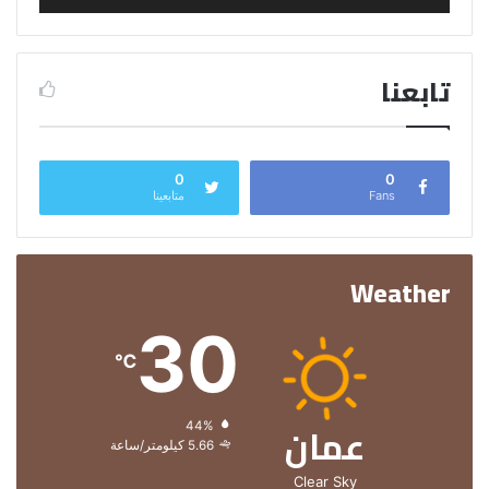
تابعنا
0
0
Fans
متابعينا
Weather
30
℃
عمان
الرطوبة:
44%
الرياح:
5.66 كيلومتر/ساعة
Clear Sky