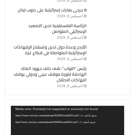
أغسطس 6, 2026
8 جرحى بغارات إسرائيلية على جنوب لبنان
أغسطس 6, 2026
الرئاسة الفلسطينية تدين التصعيد
الإسرائيلي المتواصل
أغسطس 6, 2026
الأردن وعدة دول تدين وتستنكر الإنتهاكات
الإسرائيلية المتواصلة في قطاع غزة
أغسطس 6, 2026
رئيس “النواب”: نقف خلف جهود الملك
الهادفة لبلورة موقف عربي ودولي يوقف
انتهاكات الاحتلال
أغسطس 6, 2026
مشغل
Media error: Format(s) not supported or source(s) not found
الفيديو
تحميل الملف: https://7areer.com/wp-content/uploads/2019/02/voda2018.mp4?_=1
تحميل الملف: http://7areer.com/wp-content/uploads/2019/02/voda2018.mp4?_=1