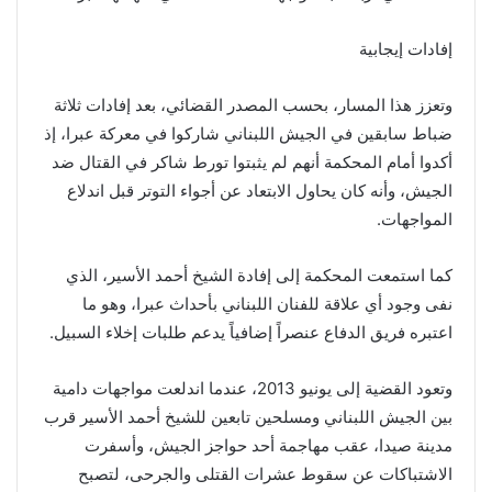
إفادات إيجابية
وتعزز هذا المسار، بحسب المصدر القضائي، بعد إفادات ثلاثة
ضباط سابقين في الجيش اللبناني شاركوا في معركة عبرا، إذ
أكدوا أمام المحكمة أنهم لم يثبتوا تورط شاكر في القتال ضد
الجيش، وأنه كان يحاول الابتعاد عن أجواء التوتر قبل اندلاع
المواجهات.
كما استمعت المحكمة إلى إفادة الشيخ أحمد الأسير، الذي
نفى وجود أي علاقة للفنان اللبناني بأحداث عبرا، وهو ما
اعتبره فريق الدفاع عنصراً إضافياً يدعم طلبات إخلاء السبيل.
وتعود القضية إلى يونيو 2013، عندما اندلعت مواجهات دامية
بين الجيش اللبناني ومسلحين تابعين للشيخ أحمد الأسير قرب
مدينة صيدا، عقب مهاجمة أحد حواجز الجيش، وأسفرت
الاشتباكات عن سقوط عشرات القتلى والجرحى، لتصبح