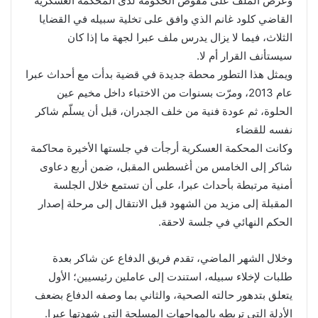
وعُرض الملف على مفوّض الحكومة لدى المحكمة العسكرية
القاضي كلود غانم الذي وافق على تخلية سبيله في القضايا
الثلاث، فيما لا يزال يدرس ملف عبرا لجهة ما إذا كان
سيستأنف القرار أم لا.
ويمثل هذا التطور محطة جديدة في قضية بدأت مع أحداث عبرا
عام 2013، ومرّت بسنوات من الاختباء داخل مخيم عين
الحلوة، ثم عودة فنية من خلف الجدران، قبل أن يسلّم شاكر
نفسه للقضاء
وكانت المحكمة العسكرية أرجأت في جلستها الأخيرة محاكمة
شاكر إلى الخامس من أغسطس المقبل، ضمن أربع دعاوى
أمنية مرتبطة بأحداث عبرا، على أن تستمع خلال الجلسة
المقبلة إلى مزيد من الشهود قبل الانتقال إلى مرحلة إصدار
الحكم النهائي في جلسة لاحقة.
وخلال الشهر الماضي، تقدم فريق الدفاع عن شاكر بعدة
طلبات لإخلاء سبيله، استندت إلى عاملين رئيسيين؛ الأول
يتعلق بتدهور حالته الصحية، والثاني بما وصفه الدفاع بضعف
الأدلة التي تربطه بالمواجهات المسلحة التي شهدتها عبرا.