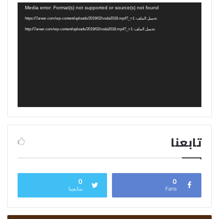
مشغل
Media error: Format(s) not supported or source(s) not found
الفيديو
تحميل الملف: https://7areer.com/wp-content/uploads/2019/02/voda2018.mp4?_=1
تحميل الملف: http://7areer.com/wp-content/uploads/2019/02/voda2018.mp4?_=1
تابعنا
0
0
Fans
متابعينا