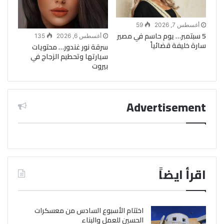
أغسطس 7, 2026
59
5 سبتمبر… يوم حاسم في مصير
أغسطس 6, 2026
135
سارة خليفة قضائياً
سرقة نور غندور… محتويات
سيارتها وتحطيم الزجاج في
بيروت
Advertisement
اقرأ ايضاً
اختتام الأسبوع السادس من معسكرات
الحسين للعمل والبناء