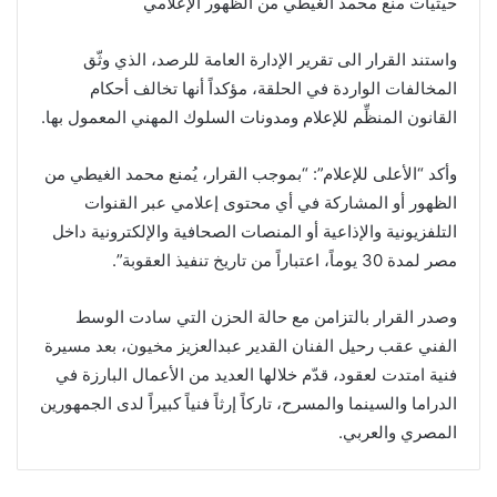
حيثيات منع محمد الغيطي من الظهور الإعلامي
واستند القرار الى تقرير الإدارة العامة للرصد، الذي وثّق
المخالفات الواردة في الحلقة، مؤكداً أنها تخالف أحكام
القانون المنظِّم للإعلام ومدونات السلوك المهني المعمول بها.
وأكد “الأعلى للإعلام”: “بموجب القرار، يُمنع محمد الغيطي من
الظهور أو المشاركة في أي محتوى إعلامي عبر القنوات
التلفزيونية والإذاعية أو المنصات الصحافية والإلكترونية داخل
مصر لمدة 30 يوماً، اعتباراً من تاريخ تنفيذ العقوبة”.
وصدر القرار بالتزامن مع حالة الحزن التي سادت الوسط
الفني عقب رحيل الفنان القدير عبدالعزيز مخيون، بعد مسيرة
فنية امتدت لعقود، قدّم خلالها العديد من الأعمال البارزة في
الدراما والسينما والمسرح، تاركاً إرثاً فنياً كبيراً لدى الجمهورين
المصري والعربي.