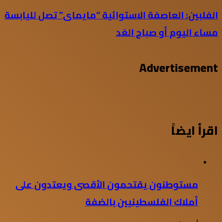
الفلبين: العاصفة الاستوائية “مايماى” تصل لليابسة
مساء اليوم أو صباح الغد
Advertisement
اقرأ ايضاً
مستوطنون يقتحمون الأقصى ويعتدون على
أملاك الفلسطينيين بالضفة