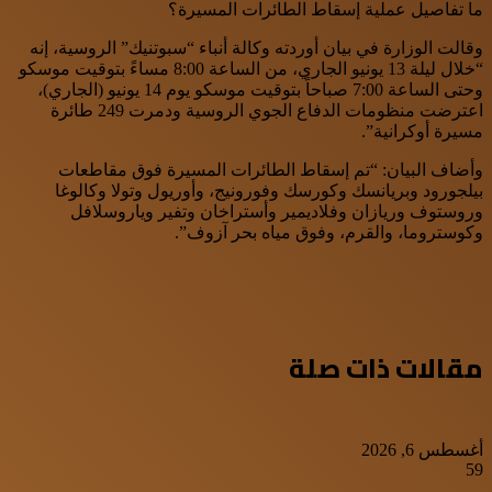
ما تفاصيل عملية إسقاط الطائرات المسيرة؟
وقالت الوزارة في بيان أوردته وكالة أنباء “سبوتنيك” الروسية، إنه
“خلال ليلة 13 يونيو الجاري، من الساعة 8:00 مساءً بتوقيت موسكو
وحتى الساعة 7:00 صباحاً بتوقيت موسكو يوم 14 يونيو (الجاري)،
اعترضت منظومات الدفاع الجوي الروسية ودمرت 249 طائرة
مسيرة أوكرانية”.
وأضاف البيان: “تم إسقاط الطائرات المسيرة فوق مقاطعات
بيلجورود وبريانسك وكورسك وفورونيج، وأوريول وتولا وكالوغا
وروستوف وريازان وفلاديمير وأستراخان وتفير وياروسلافل
وكوستروما، والقرم، وفوق مياه بحر آزوف”.
مقالات ذات صلة
أغسطس 6, 2026
59