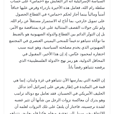
السياسة الإسرائيلية أنه آثر التعايش مع «حماس» على حساب
سلطة رام الله، فعامل هذه الأخيرة بازدراء وفرض عليها خناقاً
أمنياً ومالياً بينما أجاز لحكم «حماس» في القطاع الحصول
على تمويل خارجي، بما أتاح له الاستمرار مستقلاً عن رام الله.
ولم تكن جولات القصف المتتالية على غزة بمتناقضة مع الأمر،
بل إن التوتّر الدائم بين القطاع والدولة الصهيونية هو بالضبط
ما توخّاه نتنياهو تدعيماً للمنحى اليميني العنصري في المجتمع
الصهيوني الذي يخدم مصلحته السياسية، وهو عينه سبب
احتقاره لمحمود عبّاس، إذ إن هذا الأخير، المقبول في
المحافل الدولية، هو رمز نهج «الدولة الفلسطينية» الذي
يرفضه نتنياهو رفضاً باتاً.
إن اللعبة التي يمارسها الآن نتنياهو في غزة ولبنان، إنما هي
قمة في المكيدة في إطار يفرض على إسرائيل أخذ تدخّل
الحليف الأمريكي في الحسبان. فقد تعامل مع دونالد ترامب
وهو يدرك أن معاكسة نزوات الرجل من شأنها أن تثير غضبه
لشدة نرجسيته، فاختار أن يلتفّ على تلك النزوات لعلمه أن
الالتفاف خير سبيل إلى تحقيق مبغاه. هكذا فلم يعارض نتنياهو