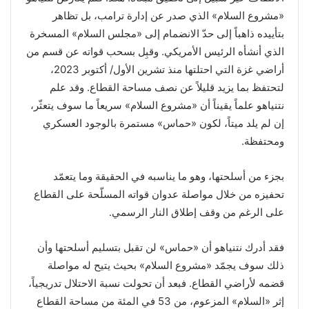
«مشروع السلام» الذي صدر عن إدارة ترامب، بل تظاهر
بتأييده ذاهباً إلى حدّ الانضمام إلى «مجلس السلام» المسخرة
الذي أنشأه الرئيس الأمريكي. وقبِل بسحب قواته عن قسم من
أراضي غزة التي احتلتها منذ تشرين الأول/ أكتوبر 2023،
لتحتفظ بما يزيد قليلاً عن نصف مساحة القطاع. وقد علم
نتنياهو علماً يقيناً أن «مشروع السلام» سريعاً ما سوف يتعثّر،
إن لم يلد ميتاً، لكون «حماس» مستمرة بالوجود العسكري
ومحتفظة.
بجزء من أسلحتها، وهو ما يناسبه في الحقيقة وما يتعمّد
تحفيزه من خلال مواصلة عدوان قواته المسلّحة على القطاع
على الرغم من وقف إطلاق النار الرسمي.
فقد أدرك نتنياهو أن «حماس» لن تقبل بتسليم أسلحتها وأن
ذلك سوف يجمّد «مشروع السلام» بحيث يتيح له مواصلة
قضمه لأراضي القطاع. فبعد أن تحولت نسبة الاحتلال تدريجياً،
إثر «السلام» المزعوم، من 53 في المئة من مساحة القطاع