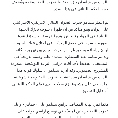
بالذات من شأنه أن يبرّر احتفاظ «حزب الله» بسلاحه ويُضعف
حجة الحكم اللبناني في هذا الصدد.
ثم انتظر نتنياهو حدوث العدوان الثنائي الأمريكي-الإسرائيلي
على إيران، وهو متأكد من أن طهران سوف تحرّك الجبهة
اللبنانية في المواجهة. فانتهز هذه الفرصة الجديدة ليتقدمّ
بصورة حاسمة، في خضمّ المعركة، في احتلال قواته لجنوب
لبنان وإلحاقه بمصير غزة من حيث الجمع بين تهجير سكانه
وتدمير مبانيه بغية السيطرة المديدة عليه وضمّه تدريجياً في
المستقبل، تحقيقاً لأحد أقدم مرامي النزعة التوسّعية الملازمة
للمشروع الصهيوني. وقد أدرك نتنياهو أن سلوك قواته هذا
بالذات من شأنه أن يعيد تنشيط «حزب الله» وإحياء شرعيته
بما يقضي على مشروع نزع سلاحه الذي توهّم الحكم اللبناني
أنه قابل للتحقيق.
هكذا ففي نهاية المطاف، يراهن نتنياهو على «حماس» وعلى
«حزب الله» ذريعتين لمضيّه في توسيع أراضي دولته على
حساب الشعبين الفلسطيني واللبناني، ناهيك من الاستمرار