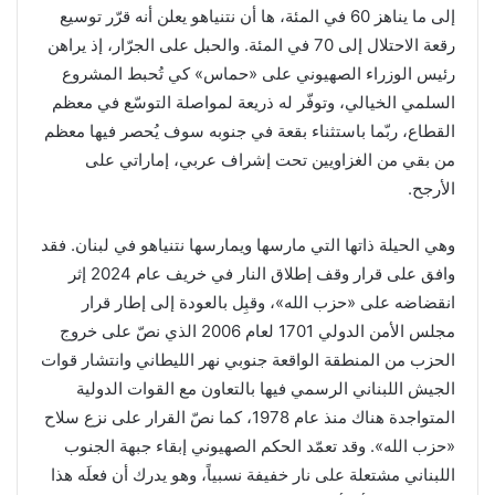
إلى ما يناهز 60 في المئة، ها أن نتنياهو يعلن أنه قرّر توسيع
رقعة الاحتلال إلى 70 في المئة. والحبل على الجرّار، إذ يراهن
رئيس الوزراء الصهيوني على «حماس» كي تُحبط المشروع
السلمي الخيالي، وتوفّر له ذريعة لمواصلة التوسّع في معظم
القطاع، ربّما باستثناء بقعة في جنوبه سوف يُحصر فيها معظم
من بقي من الغزاويين تحت إشراف عربي، إماراتي على
الأرجح.
وهي الحيلة ذاتها التي مارسها ويمارسها نتنياهو في لبنان. فقد
وافق على قرار وقف إطلاق النار في خريف عام 2024 إثر
انقضاضه على «حزب الله»، وقبِل بالعودة إلى إطار قرار
مجلس الأمن الدولي 1701 لعام 2006 الذي نصّ على خروج
الحزب من المنطقة الواقعة جنوبي نهر الليطاني وانتشار قوات
الجيش اللبناني الرسمي فيها بالتعاون مع القوات الدولية
المتواجدة هناك منذ عام 1978، كما نصّ القرار على نزع سلاح
«حزب الله». وقد تعمّد الحكم الصهيوني إبقاء جبهة الجنوب
اللبناني مشتعلة على نار خفيفة نسبياً، وهو يدرك أن فعلَه هذا