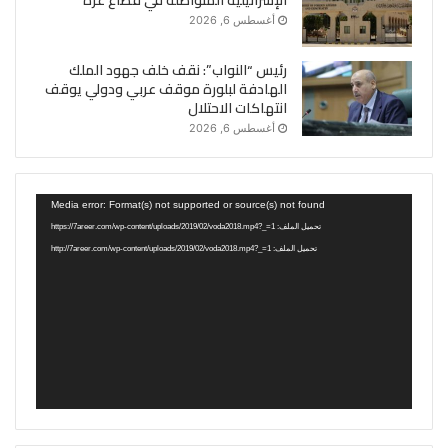
الإسرائيلية المتواصلة في قطاع غزة
أغسطس 6, 2026
رئيس “النواب”: نقف خلف جهود الملك
الهادفة لبلورة موقف عربي ودولي يوقف
انتهاكات الاحتلال
أغسطس 6, 2026
مشغل
Media error: Format(s) not supported or source(s) not found
الفيديو
تحميل الملف: https://7areer.com/wp-content/uploads/2019/02/voda2018.mp4?_=1
تحميل الملف: http://7areer.com/wp-content/uploads/2019/02/voda2018.mp4?_=1