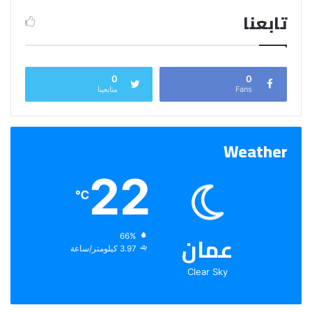
تابعنا
0
0
Fans
متابعينا
Weather
22
℃
عمان
الرطوبة:
66%
الرياح:
3.97 كيلومتر/ساعة
Clear Sky