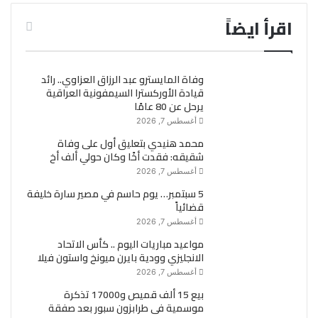
اقرأ ايضاً
وفاة المايسترو عبد الرزاق العزاوي.. رائد
قيادة الأوركسترا السيمفونية العراقية
يرحل عن 80 عامًا
أغسطس 7, 2026
محمد هنيدي بتعليق أول على وفاة
شقيقه: فقدت أخًا وكان حولي ألف أخ
أغسطس 7, 2026
5 سبتمبر… يوم حاسم في مصير سارة خليفة
قضائياً
أغسطس 7, 2026
مواعيد مباريات اليوم .. كأس الاتحاد
الانجليزي وودية بايرن ميونخ واستون فيلا
أغسطس 7, 2026
بيع 15 ألف قميص و17000 تذكرة
موسمية فى طرابزون سبور بعد صفقة