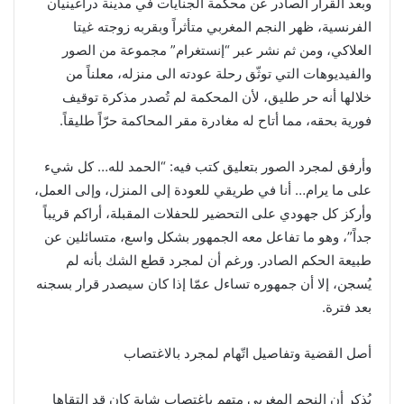
وبعد القرار الصادر عن محكمة الجنايات في مدينة دراغينيان
الفرنسية، ظهر النجم المغربي متأثراً وبقربه زوجته غيتا
العلاكي، ومن ثم نشر عبر “إنستغرام” مجموعة من الصور
والفيديوهات التي توثّق رحلة عودته الى منزله، معلناً من
خلالها أنه حر طليق، لأن المحكمة لم تُصدر مذكرة توقيف
فورية بحقه، مما أتاح له مغادرة مقر المحاكمة حرّاً طليقاً.
وأرفق لمجرد الصور بتعليق كتب فيه: “الحمد لله… كل شيء
على ما يرام… أنا في طريقي للعودة إلى المنزل، وإلى العمل،
وأركز كل جهودي على التحضير للحفلات المقبلة، أراكم قريباً
جداً”، وهو ما تفاعل معه الجمهور بشكل واسع، متسائلين عن
طبيعة الحكم الصادر. ورغم أن لمجرد قطع الشك بأنه لم
يُسجن، إلا أن جمهوره تساءل عمّا إذا كان سيصدر قرار بسجنه
بعد فترة.
أصل القضية وتفاصيل اتّهام لمجرد بالاغتصاب
يُذكر أن النجم المغربي متهم باغتصاب شابة كان قد التقاها