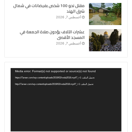
مقتل نحو 100 شخص بفيضانات في شمال
شرق الهند
أغسطس 7, 2026
عشرات الآلاف يؤدون صلاة الجمعة في
المسجد الأقصى
أغسطس 7, 2026
مشغل
Media error: Format(s) not supported or source(s) not found
الفيديو
تحميل الملف: https://7areer.com/wp-content/uploads/2019/02/voda2018.mp4?_=1
تحميل الملف: http://7areer.com/wp-content/uploads/2019/02/voda2018.mp4?_=1