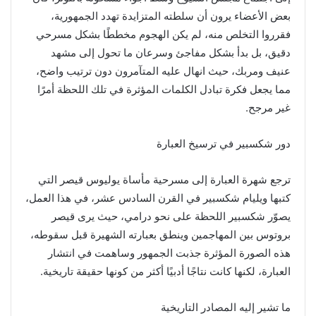
بعض الأعضاء يرون أن سلطته المتزايدة تهدد الجمهورية،
فقرروا التخلص منه، لم يكن الهجوم مخططًا بشكل مسرحي
دقيق، بل بدأ بشكل مفاجئ وسرعان ما تحول إلى مشهد
عنيف ومربك، حيث انهال عليه المتآمرون دون ترتيب واضح،
مما يجعل فكرة تبادل الكلمات المؤثرة في تلك اللحظة أمرًا
غير مرجح.
دور شكسبير في ترسيخ العبارة
ترجع شهرة العبارة إلى مسرحية مأساة يوليوس قيصر التي
كتبها ويليام شكسبير في القرن السادس عشر، في هذا العمل،
يصوّر شكسبير اللحظة على نحو درامي، حيث يرى قيصر
بروتوس بين المهاجمين وينطق بعبارته الشهيرة قبل سقوطه،
هذه الصورة المؤثرة جذبت الجمهور وساهمت في انتشار
العبارة، لكنها كانت نتاجًا أدبيًا أكثر من كونها حقيقة تاريخية.
ما تشير إليه المصادر التاريخية