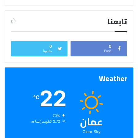
تابعنا
0
0
Fans
متابعينا
Weather
22
℃
عمان
الرطوبة:
73%
الرياح:
2.72 كيلومتر/ساعة
Clear Sky