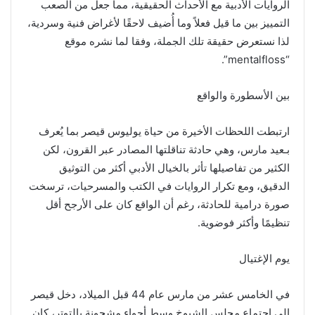
الروايات الأدبية مع الأحداث الحقيقية، مما جعل من الصعب
التمييز بين ما قيل فعلاً وما أُضيف لاحقًا لأغراض فنية وسردية،
لذا نستعرض حقيقة تلك الجملة، وفقا لما نشره موقع
“mentalfloss”.
بين الأسطورة والواقع
ارتبطت اللحظات الأخيرة من حياة يوليوس قيصر بما يُعرف
بـعيد مارس، وهي حادثة تناقلتها المصادر عبر القرون، لكن
الكثير من تفاصيلها تأثر بالخيال الأدبي أكثر من التوثيق
الدقيق، ومع تكرار الروايات في الكتب والمسرحيات، ترسخت
صورة درامية للحادثة، رغم أن الواقع كان على الأرجح أقل
تنظيمًا وأكثر فوضوية.
يوم الإغتيال
في الخامس عشر من مارس عام 44 قبل الميلاد، دخل قيصر
إلى اجتماع مجلس الشيوخ وسط أجواء مشحونة بالتوتر، كان