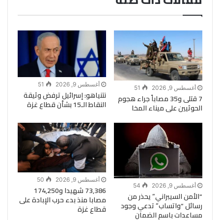
أغسطس 9, 2026
51
أغسطس 9, 2026
51
نتنياهو: إسرائيل ترفض وثيقة
7 قتلى و35 مصاباً جراء هجوم
النقاط الـ15 بشأن قطاع غزة
الحوثيين على ميناء المخا
أغسطس 9, 2026
50
أغسطس 9, 2026
54
73,386 شهيدا و174,250
“الأمن السيبراني” يحذر من
مصابا منذ بدء حرب الإبادة على
رسائل “واتساب” تدعي وجود
قطاع غزة
مساعدات باسم الضمان