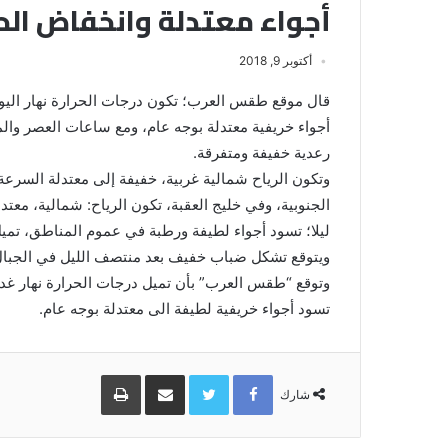
أجواء معتدلة وانخفاض الحرا
أكتوبر 9, 2018
قال موقع طقس العرب؛ تكون درجات الحرارة نهار اليوم
أجواء خريفية معتدلة بوجه عام، ومع ساعات العصر و
رعدية خفيفة ومتفرقة.
وتكون الرياح شمالية غربية، خفيفة إلى معتدلة السر
الجنوبية، وفي خليج العقبة، تكون الرياح: شمالية، معتد
ليلا؛ تسود أجواء لطيفة ورطبة في عموم المناطق، تميل
ويتوقع تشكل ضباب خفيف بعد منتصف الليل في الجبال ال
وتوقع “طقس العرب” بأن تميل درجات الحرارة نهار غد للا
تسود أجواء خريفية لطيفة الى معتدلة بوجه عام.
Facebook
Twitter
مشاركة
طباعة
عبر
شارك
البريد