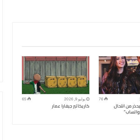
76
يوليو 9, 2026
65
حذر من انتحال
كاريكاتير جيفارا عمار
واتساب”