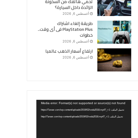
تحمي هاتفك من السخونة
الزائدة داخل السيارة؟
أغسطس 6, 2026
طريقة إلغاء اشتراك
PlayStation Plus فى أى وقت..
خطوات
أغسطس 6, 2026
ارتفاع أسعار الذهب عالميا
أغسطس 6, 2026
مشغل
Media error: Format(s) not supported or source(s) not found
الفيديو
تحميل الملف: https://7areer.com/wp-content/uploads/2019/02/voda2018.mp4?_=1
تحميل الملف: http://7areer.com/wp-content/uploads/2019/02/voda2018.mp4?_=1