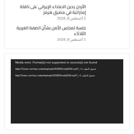
الأردن يدين الاعتداء الإيراني على ناقلة
إماراتية في مضيق هرمز
أغسطس 8, 2026
جلسة لمجلس الأمن بشأن الضفة الغربية
الثلاثاء
أغسطس 8, 2026
مشغل
Media error: Format(s) not supported or source(s) not found
الفيديو
تحميل الملف: https://7areer.com/wp-content/uploads/2019/02/voda2018.mp4?_=1
تحميل الملف: http://7areer.com/wp-content/uploads/2019/02/voda2018.mp4?_=1