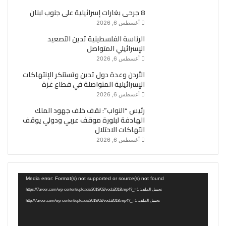
8 جرحى بغارات إسرائيلية على جنوب لبنان
أغسطس 6, 2026
الرئاسة الفلسطينية تدين التصعيد
الإسرائيلي المتواصل
أغسطس 6, 2026
الأردن وعدة دول تدين وتستنكر الإنتهاكات
الإسرائيلية المتواصلة في قطاع غزة
أغسطس 6, 2026
رئيس “النواب”: نقف خلف جهود الملك
الهادفة لبلورة موقف عربي ودولي يوقف
انتهاكات الاحتلال
أغسطس 6, 2026
مشغل
Media error: Format(s) not supported or source(s) not found
الفيديو
تحميل الملف: https://7areer.com/wp-content/uploads/2019/02/voda2018.mp4?_=1
تحميل الملف: http://7areer.com/wp-content/uploads/2019/02/voda2018.mp4?_=1