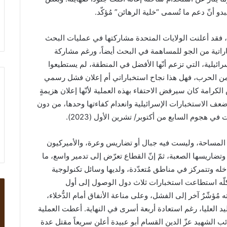
 أنّ دعم ما تُسمى “خلية الرهائن” مُؤكّد.
، فقد أعلنت الولايات المتحدة مشاركتها في عمليات البحث
اراتية من الجو للمساهمة في البحث أيضاً، ورغم مشاركة
رائيلية، التي تزعم أنّها الأفضل في المنطقة، لم يستطيعوا
ر من الحرب، فهل هذا نجاح استخباراتي أم إعلان فشل رسمي
رامة كان سيرفض الاحتفاء بهذه العملية لأنّها إعلان هزيمةٍ
 ضعف الاستخبارات الإسرائيلية وانعدام كفاءتها وحدها، من دون
هجوم السابع من أكتوبر/ تشرين الأول (2023).
د المساحة، وليست فيه جبال أو تضاريس وعرة، والأميركيون
تضاريسها الصعبة، ثمّ إنّ القطاع تعرّض إلى تدمير واسع، ما
له وتتمركز في مناطق مُتعدّدة، ولديها وسائل تكنولوجية
كلّه استطاعت استخبارات ثلاث دول الوصول إلى أول
ُؤشّرٌ آخر إلى الفشل، وعلى مناعة الأنفاق أمام الدُّخلاء،
ليد العليا، رغم استعادة أربعة أسرى في النهاية. أعطت العملية
ب الشهيد عزّ الدين القسام أبو عبيدة أعلن سريعاً مقتل عدة