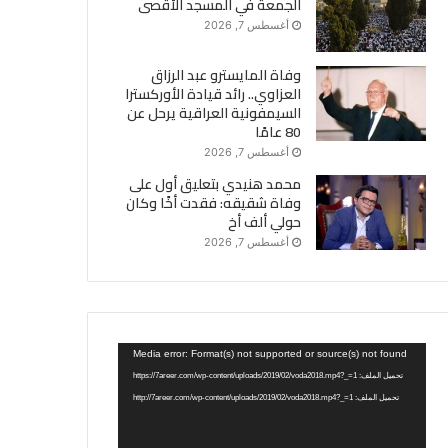
الجمعة في المسجد الأقصى
أغسطس 7, 2026
وفاة المايسترو عبد الرزاق
العزاوي.. رائد قيادة الأوركسترا
السيمفونية العراقية يرحل عن
80 عامًا
أغسطس 7, 2026
محمد هنيدي بتعليق أول على
وفاة شقيقه: فقدت أخًا وكان
حولي ألف أخ
أغسطس 7, 2026
مشغل
Media error: Format(s) not supported or source(s) not found
الفيديو
تحميل الملف: https://7areer.com/wp-content/uploads/2019/02/voda2018.mp4?_=1
تحميل الملف: http://7areer.com/wp-content/uploads/2019/02/voda2018.mp4?_=1