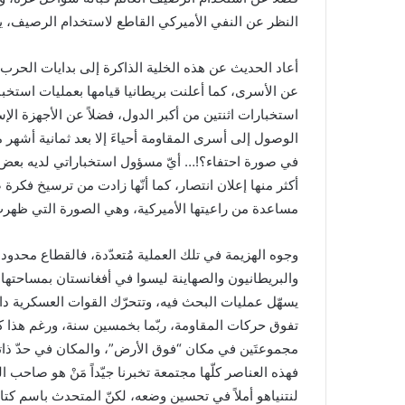
النظر عن النفي الأميركي القاطع لاستخدام الرصيف، يبدو
أعاد الحديث عن هذه الخلية الذاكرة إلى بدايات الحرب
عن الأسرى، كما أعلنت بريطانيا قيامها بعمليات استخب
استخبارات اثنتين من أكبر الدول، فضلاً عن الأجهزة الإس
الوصول إلى أسرى المقاومة أحياءَ إلا بعد ثمانية أشه
في صورة احتفاء؟!… أيّ مسؤول استخباراتي لديه بعض الك
أكثر منها إعلان انتصار، كما أنّها زادت من ترسيخ فكرة
مساعدة من راعيتها الأميركية، وهي الصورة التي ظهرت في 
وجوه الهزيمة في تلك العملية مُتعدّدة، فالقطاع محدو
والبريطانيون والصهاينة ليسوا في أفغانستان بمساحتها و
يسهّل عمليات البحث فيه، وتتحرّك القوات العسكرية داخ
تفوق حركات المقاومة، ربّما بخمسين سنة، ورغم هذا 
مجموعتَين في مكان “فوق الأرض”، والمكان في حدّ ذاته م
فهذه العناصر كلّها مجتمعة تخبرنا جيّداً مَنْ هو صاحب ا
لنتنياهو أملاً في تحسين وضعه، لكنّ المتحدث باسم كتائ