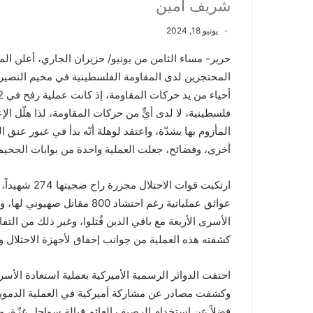
شريف أمين
يونيو 18, 2024
حرير- مساء الثامن من يونيو/ حزيران الجاري، أعلن ال
المحتجزين لدى المقاومة الفلسطينية في مخيم النصيرا
فلسطينية، لا لدى أيٍّ من حركات المقاومة، لذا هلّل الإ
المأزوم بها بشدّة، واعتقد لوهلة أنّه بدأ في عبور عنق
أخرى، وفضائح، جعلت العملية واحدة من بوابات الجحيم ا
ارتكبت قوات ا
عوائق عملياتية رغم احتشاد 0
الأسرى الأربعة مع باقي الذين قُتلوا، وغير ذلك من التفاص
كشفته هذه العملية من جوانب إخفاق لأجهزة الاحتلال ول
احتفت الدوائر الرسمية الأميركية بعملية استعادة الأس
وكشفت مصادر عن مشاركة أميركية في العملية الدموية اس
فضلاً عن استخدام الرصيف العائم قبالة سواحل غزّة، وما