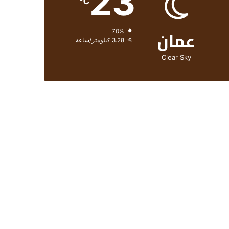
23
℃
عمان
الرطوبة:
70%
الرياح:
3.28 كيلومتر/ساعة
Clear Sky