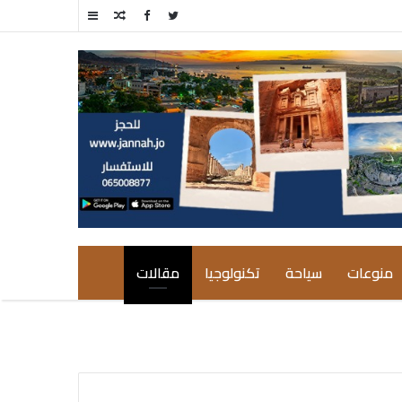
مقال
إضافة
عشوائي
عمود
جانبي
منوعات
سياحة
تكنولوجيا
مقالات