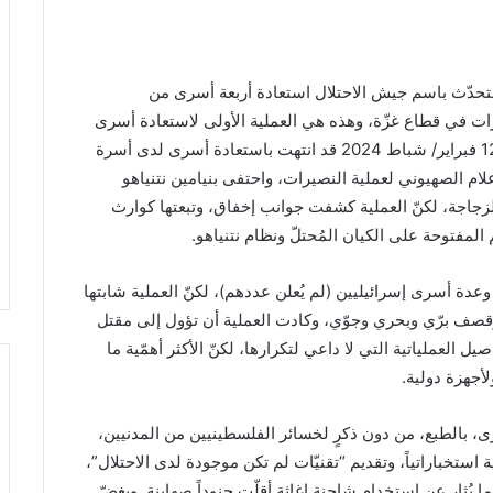
متحدّث باسم جيش الاحتلال استعادة أربعة أسرى من
ت في قطاع غزّة، وهذه هي العملية الأولى لاستعادة أسرى
أحياء من يد حركات المقاومة، إذ كانت عملية رفح في 12 فبراير/ شباط 2024 قد انتهت باستعادة أسرى لدى أسرة
علام الصهيوني لعملية النصيرات، واحتفى بنيامين نتنياهو
 الزجاجة، لكنّ العملية كشفت جوانب إخفاق، وتبعتها كوارث
لمفتوحة على الكيان المُحتلّ ونظام نتنياهو.
لاحتلال مجزرة راح ضحيتها 274 شهيداً، وعدة أسرى إسرائيليين (لم يُعلن عددهم)، لكنّ العملية شابتها
80 مقاتل صهيوني لها، وقصف برّي وبحري وجوّي، وكادت العملية أن تؤول إلى مقتل
يل العملياتية التي لا داعي لتكرارها، لكنّ الأكثر أهمّية ما
أجهزة دولية.
رى، بالطبع، من دون ذكرٍ لخسائر الفلسطينيين من المدنيين،
تخباراتياً، وتقديم “تقنيّات لم تكن موجودة لدى الاحتلال”،
 يُثار عن استخدام شاحنة إغاثة أقلّت جنوداً صهاينة. وبغضّ