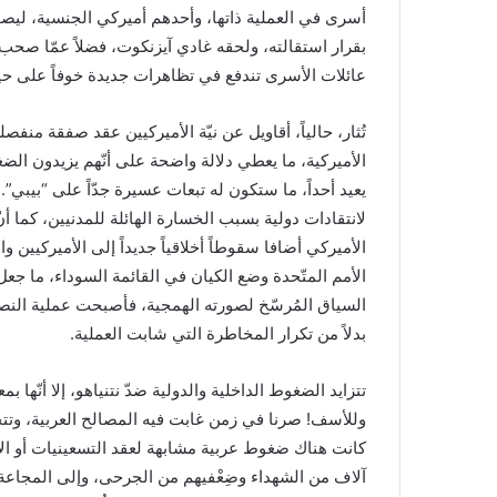
أسرى في العملية ذاتها، وأحدهم أميركي الجنسية، ليصبّ 
بقرار استقالته، ولحقه غادي آيزنكوت، فضلاً عمّا صحب
عائلات الأسرى تندفع في تظاهرات جديدة خوفاً على حياة
تُثار، حالياً، أقاويل عن نيّة الأميركيين عقد صفقة م
الأميركية، ما يعطي دلالة واضحة على أنّهم يزيدون الض
يعيد أحداً، ما ستكون له تبعات عسيرة جدّاً على “بيبي”. 
لانتقادات دولية بسبب الخسارة الهائلة للمدنيين، كما 
الأميركي أضافا سقوطاً أخلاقياً جديداً إلى الأميركيين
الأمم المتّحدة وضع الكيان في القائمة السوداء، ما جع
السياق المُرسّخ لصورته الهمجية، فأصبحت عملية النص
بدلاً من تكرار المخاطرة التي شابت العملية.
تتزايد الضغوط الداخلية والدولية ضدّ نتنياهو، إلا أنّه
وللأسف! صرنا في زمن غابت فيه المصالح العربية، وتتحك
كانت هناك ضغوط عربية مشابهة لعقد التسعينيات أو الألف
آلاف من الشهداء وضِعْفيهم من الجرحى، وإلى المجاعة ا