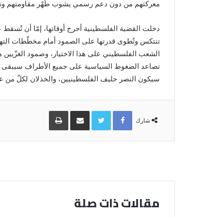
معركتهم من دون دعم رسمي يشوب طُهْر مقاومتهم ونض
تنتكس وتُطوى قدرتها على الصمود أمام مخطّطات الته
الشعب الفلسطيني على هذا الاختيار، وصمود الغزّيين ه
تصاعد الضغوط السياسية على جميع الأطراف سيبقى الره
سيكون النصر حليف الفلسطينيين، والخذلان لكلّ من عا
Facebook
Twitter
مشاركة
طباعة
عبر
شارك
البريد
مقالات ذات صلة