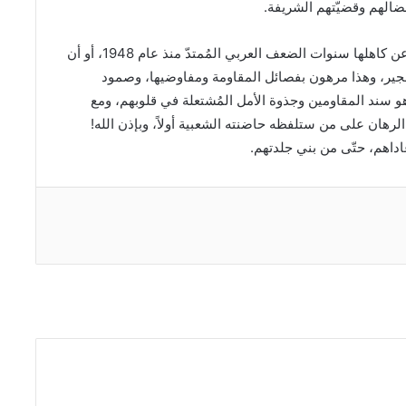
الهم وقضيّتهم الشريفة.
دخلت القضية الفلسطينية أحرج أوقاتها، إمّا أن تُسقط عن كاهلها سنوات الضعف العربي المُمتدّ منذ عام 1948، أو أن
جير، وهذا مرهون بفصائل المقاومة ومفاوضيها، وصمود
و سند المقاومين وجذوة الأمل المُشتعلة في قلوبهم، ومع
ان على من ستلفظه حاضنته الشعبية أولاً، وبإذن الله!
داهم، حتّى من بني جلدتهم.