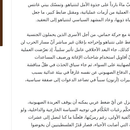
ماءً بارداً على جذوة الأمل لنتنياهو. وتمسّك بيني غانتس
 العملية من أزمات عملياتية، ومقتل ضابط كبير، ما جعل
 ذويها، وعاد المشهد السياسي لنتنياهو إلى التعقيد.
نفصلة مع حركة حماس، من أجل الأسرى الذين يحملون الجنسية
غط على نتنياهو وإحراجه بإعلان غير مباشر أنّ مسار الحرب لن
كذلك، جاء البعد الأخلاقي عامل تأثير سلبياً، إذ تعرّضت العملية
أنّ أقاويل استخدام شاحنات الإغاثة ورصيف المساعدات
 والصهاينة على السواء، ثم جاء سياق الحدَث في ظلّ مناقشة
ل الدفاع الصهيوني عن نفسه غارقاً في بيئة عدائية بسبب
يرات (أرنون) سبباً في تصاعد الدعوات إلى صفقة سياسية،
ا بمعزل عن أيّ ضغط عربي يمكنه أن يوقف العربدة الصهيونية،
ّم رغبات الحُكّام في توجيه السياسة الخارجية والداخلية، ولو
ية الأولى، رغم رمزيّتها، فلعلّنا ما كنا لنصل إلى عشرات
لتي أصابت الأحياء، فصار قَدَرُ الفلسطينيين أن يخوضوا