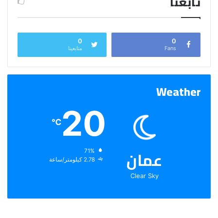
تابعنا
0
0
Fans
متابعينا
Weather
20
℃
عمان
الرطوبة:
71%
الرياح:
2.78 كيلومتر/ساعة
Clear Sky