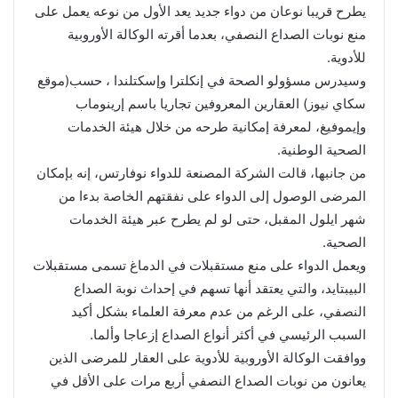
يطرح قريبا نوعان من دواء جديد يعد الأول من نوعه يعمل على
منع نوبات الصداع النصفي، بعدما أقرته الوكالة الأوروبية
للأدوية.
وسيدرس مسؤولو الصحة في إنكلترا وإسكتلندا ، حسب(موقع
سكاي نيوز) العقارين المعروفين تجاريا باسم إرينوماب
وإيموفيغ، لمعرفة إمكانية طرحه من خلال هيئة الخدمات
الصحية الوطنية.
من جانبها، قالت الشركة المصنعة للدواء نوفارتس، إنه بإمكان
المرضى الوصول إلى الدواء على نفقتهم الخاصة بدءا من
شهر ايلول المقبل، حتى لو لم يطرح عبر هيئة الخدمات
الصحية.
ويعمل الدواء على منع مستقبلات في الدماغ تسمى مستقبلات
البيبتايد، والتي يعتقد أنها تسهم في إحداث نوبة الصداع
النصفي، على الرغم من عدم معرفة العلماء بشكل أكيد
السبب الرئيسي في أكثر أنواع الصداع إزعاجا وألما.
ووافقت الوكالة الأوروبية للأدوية على العقار للمرضى الذين
يعانون من نوبات الصداع النصفي أربع مرات على الأقل في