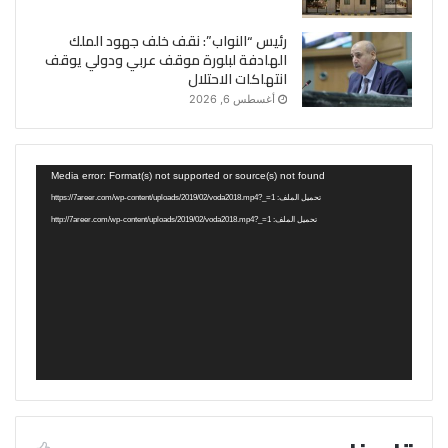
رئيس “النواب”: نقف خلف جهود الملك
الهادفة لبلورة موقف عربي ودولي يوقف
انتهاكات الاحتلال
أغسطس 6, 2026
مشغل
Media error: Format(s) not supported or source(s) not found
الفيديو
تحميل الملف: https://7areer.com/wp-content/uploads/2019/02/voda2018.mp4?_=1
تحميل الملف: http://7areer.com/wp-content/uploads/2019/02/voda2018.mp4?_=1