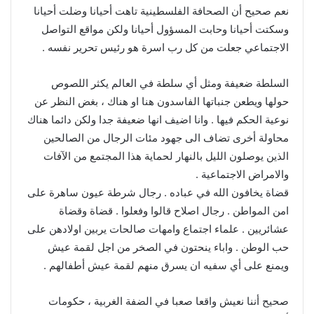
نعم صحيح أن الصحافة الفلسطينية تاهت أحيانا وضلت أحيانا
وسكتت أحيانا وحابت المسؤول أحيانا ولكن مواقع التواصل
الاجتماعي جعلت من كل رب اسرة هو رئيس تحرير نفسه .
السلطة ضعيفة ومثل أي سلطة في العالم يكثر اللصوص
حولها ويطعن جنباتها الفاسدون هنا او هناك ، بغض النظر عن
نوعية الحكم فيها . وانا اضيف انها ضعيفة جدا ولكن دائما هناك
محاولة أخرى تضاف الى جهود مئات الرجال من الصالحين
الذين يوصلون الليل بالنهار لحماية هذا المجتمع من الآفات
والامراض الاجتماعية .
قضاة يخافون الله في عباده . رجال شرطة عيون ساهرة على
امن المواطن . رجال اصلاح قالوا وفعلوا . قضاة وقضاة
عشائريين . علماء اجتماع وامهات صالحات يربين اولادهن على
حب الوطن . واباء ينحتون في الصخر من اجل لقمة عيش
ويمنع على أي سفيه ان يسرق منهم لقمة عيش أطفالهم .
صحيح أننا نعيش واقعا صعبا في الضفة الغربية ، حكومات