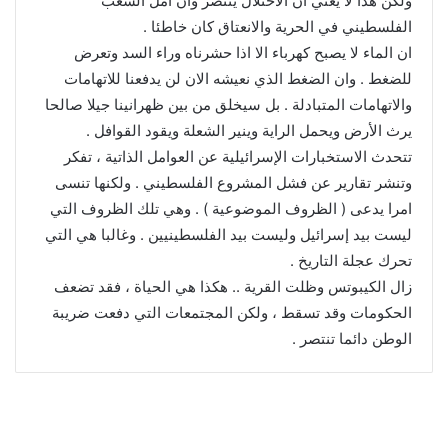
ولكن هذا لا يعني ان الاحتلال ينتصر وان أمل الشعب
الفلسطيني في الحرية والانعتاق كان خاطئا .
ان الماء لا يصبح كهرباء الا اذا حشرناه وراء السد وتعرض
للضغط . وان الضغط الذي نعيشه الان لن يدفعنا للاتهامات
والاتهامات المتبادلة . بل سيخلق من بين ظهرانينا جيلا صالحا
يرث الأرض ويحمل الراية وينير الشعلة ويقود القوافل .
تتحدث الاستخبارات الإسرائيلية عن العوامل الذاتية ، تفكر
وتنشر تقارير عن فشل المشروع الفلسطيني . ولكنها تنسى
امرا يدعى ( الظروف الموضوعية ) . وهي تلك الظروف التي
ليست بيد إسرائيل وليست بيد الفلسطينيين . وغالبا هي التي
تحرك عجلة التاريخ .
زال الكيبوتس وظلت القرية .. هكذا هي الحياة ، فقد تضعف
الحكومات وقد تسقط ، ولكن المجتمعات التي دفعت ضريبة
الوطن دائما تنتصر .