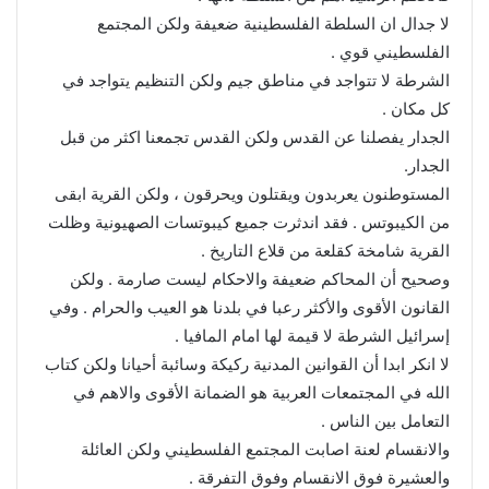
لا جدال ان السلطة الفلسطينية ضعيفة ولكن المجتمع
الفلسطيني قوي .
الشرطة لا تتواجد في مناطق جيم ولكن التنظيم يتواجد في
كل مكان .
الجدار يفصلنا عن القدس ولكن القدس تجمعنا اكثر من قبل
الجدار.
المستوطنون يعربدون ويقتلون ويحرقون ، ولكن القرية ابقى
من الكيبوتس . فقد اندثرت جميع كيبوتسات الصهيونية وظلت
القرية شامخة كقلعة من قلاع التاريخ .
وصحيح أن المحاكم ضعيفة والاحكام ليست صارمة . ولكن
القانون الأقوى والأكثر رعبا في بلدنا هو العيب والحرام . وفي
إسرائيل الشرطة لا قيمة لها امام المافيا .
لا انكر ابدا أن القوانين المدنية ركيكة وسائبة أحيانا ولكن كتاب
الله في المجتمعات العربية هو الضمانة الأقوى والاهم في
التعامل بين الناس .
والانقسام لعنة اصابت المجتمع الفلسطيني ولكن العائلة
والعشيرة فوق الانقسام وفوق التفرقة .