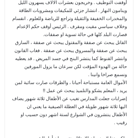
أوقفت التوظيف . وخريجون بعشرات الالاف يسهرون الليل
وينامون النهار . انتشار جزئي للمكيفات ومشروبات الطاقة
والمخدرات الخفيفة والثقيلة وتراجع للرياضة وللعلوم . انقسام
وخلاف سياسي مقيت ومقرف . الرئيس أوقف حكم الإعدام
فصارت البلد كلها في حالة تسوية او صفقات.
القاتل يبحث عن صفقة والمقتول يبحث عن صفقة ، السارق
يبحث عن صفقة والمسروق يبحث عن صفقة . فغاب القانون
وانتشر القنوط كما ينتشر البنج في جسد المريض . قد يعطيه
حالة من الهدوء المؤقت لكن سرعان ما يزول المورفين
ونسمع صراخا وانينا .
الأموال العامة مستباحة أحيانا ، والطرقات صارت سائبة لمن
يريد ، المعلم يشكو والتلميذ يبحث عن عمل !!
إضرابات جعلت المدارس تغيب عن الأطفال ثلاثة شهور يضاف
اليها ثلاثة شهور طويلة في العطلة الصيفية ما يعني ان
الأطفال ينتشرون في الشوارع لستة اشهر دون حسيب او
رقيب .